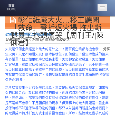
彰化紙廠大火…移工聽聞
專業豐林
Professional
「救命」聲折返火場 拖出斷
腿員工抱頭痛哭【周刊王/|陳
保險大家談
欲閱讀全文請點上列新聞標題
1386集
發佈時間
2021/10/06
by
豐林保險經紀人
俐君】
火災是任何企業經營上最大的意外之一，而任何企業都有機會發
分享
台灣商業保險
生火災，只是不知道火災什麼時候發生？如何發生？發生時造成的後果
第一品牌
有多嚴重？但是如果把時間拉長來看，火災卻是必定發生，火災如果一
定會發生，那麼當初投保的火災保險就是明確的決策了，只不過這一張
關於豐林
火災保險單保險嗎？依據歷年來的經驗，火災保險單最容易出問題的地
About
方就是在保險金額的設定，換句話講就是理賠時會發生減額理賠(不足額
保險)的現象。
服務項目
Service
之所以會發生不足額保險的現象，主要是因為火災保險單規定，如果投
保的保險金額小於保險標的物的價值，則理賠時將依其不足的比例攤
火災保額
賠，既然如此，那麼我們投保時就依據保險標的物的價值來投保，那麼
估算系統
是不是就不會發生不足額保險的現象？但實務上的最大問題是一般企業
投保時都不知道保險標的物的價值，都只以財務部門所提供會計帳冊上
商品簡介
的取得成本與其折舊方式來計算投保金額，所以，結論就是幾乎九成的