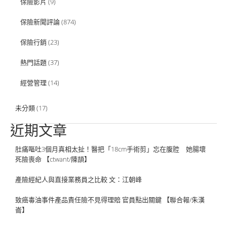
保險影片
(9)
保險新聞評論
(874)
保險行銷
(23)
熱門話題
(37)
經營管理
(14)
未分類
(17)
近期文章
肚痛嘔吐3個月真相太扯！醫把「18cm手術剪」忘在腹腔 她腸壞
死險喪命 【ctwant/陳頡】
產險經紀人與直接業務員之比較 文：江朝峰
致癌毒油事件產品責任險不見得理賠 官員點出關鍵 【聯合報/朱漢
崙】