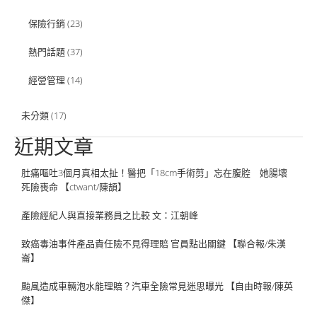
保險行銷
(23)
熱門話題
(37)
經營管理
(14)
未分類
(17)
近期文章
肚痛嘔吐3個月真相太扯！醫把「18cm手術剪」忘在腹腔 她腸壞
死險喪命 【ctwant/陳頡】
產險經紀人與直接業務員之比較 文：江朝峰
致癌毒油事件產品責任險不見得理賠 官員點出關鍵 【聯合報/朱漢
崙】
颱風造成車輛泡水能理賠？汽車全險常見迷思曝光 【自由時報/陳英
傑】