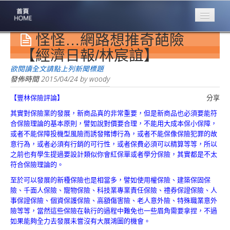
怪怪…網路想推奇葩險
專業豐林
Professional
【經濟日報/林宸誼】
保險大家談
欲閱讀全文請點上列新聞標題
1386集
發佈時間
2015/04/24
by
woody
【豐林保險評論】
分享
台灣商業保險
第一品牌
其實對保險業的發展，新商品真的非常重要，但是新商品也必須要能符
合保險理論的基本原則，譬如說對價要合理，不能用大成本保小保障，
關於豐林
或者不能保障投機型風險而誘發賭博行為，或者不能保像保險犯罪的故
About
意行為，或者必須有行銷的可行性，或者保費必須可以精算等等，所以
之前也有學生提過要設計類似你會紅保單或者學分保險，其實都是不太
服務項目
符合保險理論的。
Service
至於可以發展的新種保險也是相當多，譬如使用權保險、建築保固保
險、千面人保險、寵物保險、科技業專業責任保險、禮券保證保險、人
火災保額
事保證保險、個資保護保險、高額傷害險、老人意外險、特殊職業意外
估算系統
險等等，當然這些保險在執行的過程中難免也一些眉角需要拿捏，不過
如果能夠全力去發展未嘗沒有大展鴻圖的機會。
商品簡介