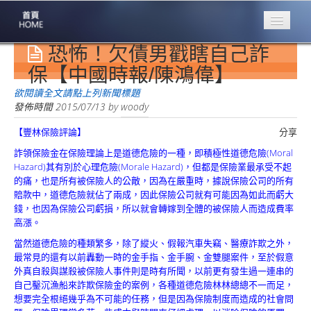
恐怖！欠債男戳瞎自己詐
專業豐林
Professional
保【中國時報/陳鴻偉】
保險大家談
欲閱讀全文請點上列新聞標題
1386集
發佈時間
2015/07/13
by
woody
【豐林保險評論】
分享
台灣商業保險
第一品牌
詐領保險金在保險理論上是道德危險的一種，即積極性道德危險(Moral
Hazard)其有別於心理危險(Morale Hazard)，但都是保險業最承受不起
關於豐林
的痛，也是所有被保險人的公敵，因為在嚴重時，據說保險公司的所有
About
賠款中，道德危險就佔了兩成，因此保險公司就有可能因為如此而虧大
錢，也因為保險公司虧損，所以就會轉嫁到全體的被保險人而造成費率
服務項目
高漲。
Service
當然道德危險的種類繁多，除了縱火、假報汽車失竊、醫療詐欺之外，
最常見的還有以前轟動一時的金手指、金手腕、金雙腿案件，至於假意
火災保額
外真自殺與謀殺被保險人事件則是時有所聞，以前更有發生過一連串的
估算系統
自己鑿沉漁船來詐欺保險金的案例，各種道德危險林林總總不一而足，
想要完全根絕幾乎為不可能的任務，但是因為保險制度而造成的社會問
商品簡介