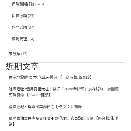
保險新聞評論
(875)
保險行銷
(23)
熱門話題
(37)
經營管理
(14)
未分類
(17)
近期文章
住宅地震險 國內近6成未投保 【工商時報/黃惠聆】
肚痛嘔吐3個月真相太扯！醫把「18cm手術剪」忘在腹腔 她腸壞
死險喪命 【ctwant/陳頡】
產險經紀人與直接業務員之比較 文：江朝峰
致癌毒油事件產品責任險不見得理賠 官員點出關鍵 【聯合報/朱漢
崙】