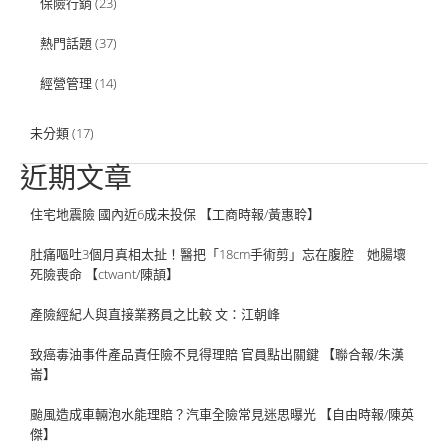
保險行銷
(23)
熱門話題
(37)
經營管理
(14)
未分類
(17)
近期文章
住宅地震險 國內近6成未投保 【工商時報/黃惠聆】
肚痛嘔吐3個月真相太扯！醫把「18cm手術剪」忘在腹腔 她腸壞
死險喪命 【ctwant/陳頡】
產險經紀人與直接業務員之比較 文：江朝峰
致癌毒油事件產品責任險不見得理賠 官員點出關鍵 【聯合報/朱漢
崙】
颱風造成車輛泡水能理賠？汽車全險常見迷思曝光 【自由時報/陳英
傑】