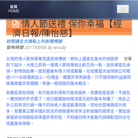
情人節送禮 保你幸福【經
專業豐林
Professional
濟日報/陳怡慈】
保險大家談
欲閱讀全文請點上列新聞標題
1386集
發佈時間
2017/09/06
by
woody
台灣的情人節保單畢竟還是很傳統，原則上還是在基本的保險原
分享
台灣商業保險
則下設計，大陸之前有一張情人節保單就比較花俏一點，該保單是在承
第一品牌
保一對情侶如果一直到最後有情人終成眷屬，在結婚當天由保險公司贈
送9999朵玫瑰再加上一份禮金，確實非常有創意，只不過保險利益跟保
關於豐林
險事故都非常模糊，有違一般保險的基本概念。
About
就像投資型保險，有可能有利得有可能有損失，其實就是投資，不過包
服務項目
一層保險的外衣罷了，他已經跳脫保險深度互助的基本架構了，除此之
Service
外之前有流行過一陣子的扶老人險或痴漢保險，恐怕也是噱頭成分居
多，其實真正關乎國計民生的保險還有很多沒有發展的很齊全，譬如說
火災保額
居家綜合保險投保率還非常的低，不知道何時才能取代保障較低的住宅
估算系統
地震基本保險。
商品簡介