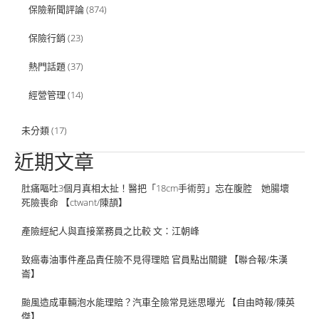
保險新聞評論
(874)
保險行銷
(23)
熱門話題
(37)
經營管理
(14)
未分類
(17)
近期文章
肚痛嘔吐3個月真相太扯！醫把「18cm手術剪」忘在腹腔 她腸壞
死險喪命 【ctwant/陳頡】
產險經紀人與直接業務員之比較 文：江朝峰
致癌毒油事件產品責任險不見得理賠 官員點出關鍵 【聯合報/朱漢
崙】
颱風造成車輛泡水能理賠？汽車全險常見迷思曝光 【自由時報/陳英
傑】