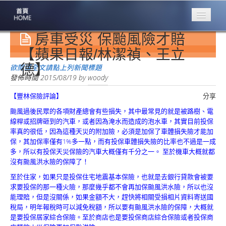
房車受災 保颱風險才賠
專業豐林
Professional
【蘋果日報/林潔禎、王立
德】
保險大家談
欲閱讀全文請點上列新聞標題
1386集
發佈時間
2015/08/19
by
woody
【豐林保險評論】
分享
台灣商業保險
第一品牌
颱風過後民眾的各項財產總會有些損失，其中最常見的就是被路樹、電
線桿或招牌砸到的汽車，或者因為淹水而造成的泡水車，其實目前投保
關於豐林
率真的很低，因為這種天災的附加險，必須是加保了車體損失險才能加
About
保，其加保率僅有1%多一點，而有投保車體損失險的比率也不過是一成
多，所以有投保天災保險的汽車大概僅有千分之一。 至於機車大概就都
服務項目
沒有颱風洪水險的保障了！
Service
至於住家，如果只是投保住宅地震基本保險，也就是去銀行貸款會被要
求要投保的那一種火險，那麼幾乎都不會再加保颱風洪水險，所以也沒
火災保額
能理賠，但是沒關係，如果金額不大，趕快將相關受損相片資料寄送國
估算系統
稅局，明年報稅時可以減免稅額，所以要有颱風洪水險的保障，大概就
是要投保居家綜合保險。至於商店也是要投保商店綜合保險或者投保商
商品簡介