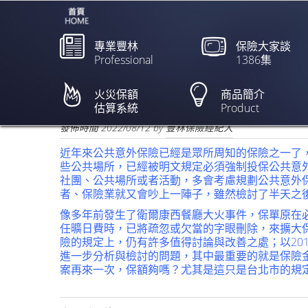
專業豐林
保險大家談
Professional
1386集
投保公共意外責任險 活
火災保額
商品簡介
估算系統
Product
欲閱讀全文請點上列新聞標題
發佈時間
2022/08/12
by
豐林保險經紀人
近年來公共意外保險已經是眾所周知的保險之一了
些公共場所，已經被明文規定必須強制投保公共意
社團、公共場所或者活動，多會考慮規劃公共意外
者、保險業就又會吵上一陣子，雖然檢討了半天之
像多年前發生了衛爾康西餐廳大火事件，保單原在
任曠日費時，已將疏忽或欠當的字眼刪除，來擴大
險的規定上，仍有許多值得討論與改善之處；以20
進一步分析與檢討的問題，其中最重要的就是保險
案再來一次，保額夠嗎？尤其是這只是台北市的規