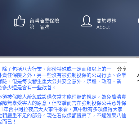
台灣商業保險
關於豐林
第一品牌
About
動有保障【工商時報/黃惠聆】
，除了包括八大行業、部份特殊或一定面積以上的一
分享
外責任保險之外，另一些沒有被強制投保的公司行號、企業
保險，但是每次發生重大公共安全意外，媒體、政府、業
後多少還是會有一些改善。
必須被保險人疏忽或設備欠當才能理賠的規定，為免釐清責
保障無辜受害人的原意，但整體而言在強制投保公共意外保
11年台中阿拉夜店大火事件來看，其中就有多項值得大家
金額嚴重不足的部分。現在看似保額提高了，不過如果八仙
定而已！