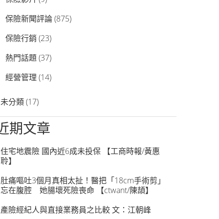
保險新聞評論
(875)
保險行銷
(23)
熱門話題
(37)
經營管理
(14)
未分類
(17)
近期文章
住宅地震險 國內近6成未投保 【工商時報/黃惠
聆】
肚痛嘔吐3個月真相太扯！醫把「18cm手術剪」
忘在腹腔 她腸壞死險喪命 【ctwant/陳頡】
產險經紀人與直接業務員之比較 文：江朝峰