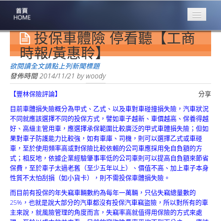
投保車體險 停看聽【工商
專業豐林
Professional
時報/黃惠聆】
保險大家談
欲閱讀全文請點上列新聞標題
1386集
發佈時間
2014/11/21
by
woody
【豐林保險評論】
分享
台灣商業保險
第一品牌
目前車體損失險概分為甲式、乙式、以及車對車碰撞損失險，汽車狀況
不同就應該選擇不同的投保方式，譬如車子越新、車價越高、保養得越
關於豐林
好、高級主管用車，應選擇承保範圍比較廣泛的甲式車體損失險；但如
About
果對車子防護能力比較強，如有車庫、司機，則可以選擇乙式或車碰
車，至於使用頻率高或對保險比較依賴的公司車應採用免自負額的方
服務項目
式；相反地，依據企業經驗肇事率低的公司車則可以提高自負額來節省
Service
保費，至於車子太過老舊（至少五年以上）、價值不高、加上車子本身
性質不太怕刮損（如小貨卡），則不需投保車體損失險。
火災保額
而目前有投保的年失竊車輛數約為每年一萬輛，只佔失竊總量數的
估算系統
25%，也就是說大部分的汽車都沒有投保汽車竊盜險，所以對所有的車
主來說，就風險管理的角度而言，失竊率高就值得用保險的方式來處
商品簡介