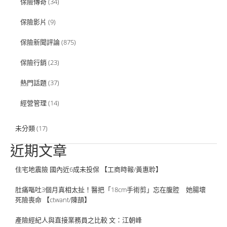
保險傳奇
(34)
保險影片
(9)
保險新聞評論
(875)
保險行銷
(23)
熱門話題
(37)
經營管理
(14)
未分類
(17)
近期文章
住宅地震險 國內近6成未投保 【工商時報/黃惠聆】
肚痛嘔吐3個月真相太扯！醫把「18cm手術剪」忘在腹腔 她腸壞
死險喪命 【ctwant/陳頡】
產險經紀人與直接業務員之比較 文：江朝峰