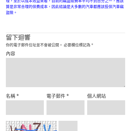
理，至於以成本效益來看，目前的竊盜險費率平均不到百分之一，應該
Product
算是非常合理的保費成本，因此結論是大多數的汽車都應該投保汽車竊
盜險。
留下迴響
你的電子郵件位址並不會被公開。
必要欄位標記為
*
內容
名稱
*
電子郵件
*
個人網站