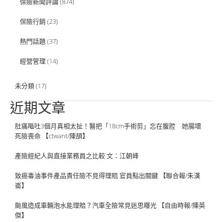
保險新聞評論
(874)
保險行銷
(23)
熱門話題
(37)
經營管理
(14)
未分類
(17)
近期文章
肚痛嘔吐3個月真相太扯！醫把「18cm手術剪」忘在腹腔 她腸壞
死險喪命 【ctwant/陳頡】
產險經紀人與直接業務員之比較 文：江朝峰
致癌毒油事件產品責任險不見得理賠 官員點出關鍵 【聯合報/朱漢
崙】
颱風造成車輛泡水能理賠？汽車全險常見迷思曝光 【自由時報/陳英
傑】