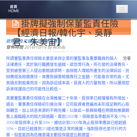
掛牌擬強制保董監責任險
專業豐林
Professional
【經濟日報/韓化宇、吳靜
君、朱美宙】
保險大家談
欲閱讀全文請點上列新聞標題
1386集
發佈時間
2016/10/19
by
woody
所謂董監事責任保險主要是承保企業的董監事及重要職員的個人
分享
台灣商業保險
法律責任，其於執行職務發生過錯、疏忽等行為，所引發的法律責任，
第一品牌
受到被害第三人提出索賠請求時，由保險人理賠所產生的法律訴訟、抗
辯費用及賠償責任，其應負損害賠償責任之金額，可能會非常的高。尤
關於豐林
其過去對股東而言，因為訴訟成本高，投資人的力量有限，所以運用控
About
訴來保護自己的可能性比較低。
服務項目
其實董監事責任保險在台灣推展二十年來，投保率已經慢慢有所增加，
Service
過去，董事責任保險初引進台灣，公司投資者普遍尚未形成足夠的心態
與觀念，加上訊息來源的不夠完備，以致此一新興險種在剛開始推廣銷
火災保額
售上面臨極大的阻力與挑戰，直到2000年，保險普及率都尚不及10％。
估算系統
2006年投保率上升至30%，據估計到2009年為止投保率應該已經超過
50%，目前已經達到2/3成也算是正常的進展，強制投保也是可行的方
商品簡介
案，但是能因為危機意識主動投保還是比較適當。