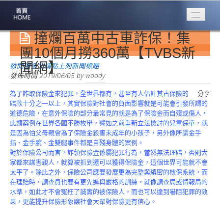
撞爛百萬中古車詐保！集
專業豐林
Professional
團10個月撈360萬【TVBS新
聞網】
保險大家談
欲閱讀全文請點上列新聞標題
1386集
發佈時間
2019/06/05
by
woody
為了詐取保險金來犯罪，全世界都有，甚至有人估計其占保險的
分享
台灣商業保險
賠款十分之一以上，其實保險對社會的負面影響就是可能會引發所謂的
第一品牌
道德危險，在意外保險的部分最常見的就是為了保險金而自殘或傷人，
此類案例在世界各國不勝枚舉，譬如之前重新立法檢討的兒童保單，就
關於豐林
是因為怕父母親會為了保險金殺害未成年的小孩子，另外像所謂金手
About
指、金手腕、金雙腿事件都是自殘身體的案例。
對於保險公司而言，詐領保險金係屬犯罪行為，當然無法理賠，否則大
服務項目
家都來謀害親人，就算被抓到還可以獲得保險金，這個世界可能就不會
Service
太平了。除此之外，保險公司應要發展更為完整與縝密的核保系統，而
在理賠時，調查員也要有更先進與嚴格的訓練，就像調查局或情報局的
火災保額
水準，如此才不會冤枉了誠實的被保險人，而也可以達到嚇阻犯罪的效
估算系統
果，更能提升保險形象讓社會大眾對保險更有信心。
商品簡介