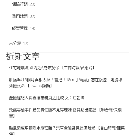
保險行銷
(23)
熱門話題
(37)
經營管理
(14)
未分類
(17)
近期文章
住宅地震險 國內近6成未投保 【工商時報/黃惠聆】
肚痛嘔吐3個月真相太扯！醫把「18cm手術剪」忘在腹腔 她腸壞
死險喪命 【ctwant/陳頡】
產險經紀人與直接業務員之比較 文：江朝峰
致癌毒油事件產品責任險不見得理賠 官員點出關鍵 【聯合報/朱漢
崙】
颱風造成車輛泡水能理賠？汽車全險常見迷思曝光 【自由時報/陳英
傑】