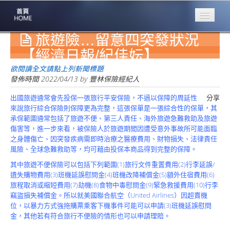
旅遊險…留意四突發狀況
專業豐林
Professional
【經濟日報/紀佳妘】
保險大家談
欲閱讀全文請點上列新聞標題
1386集
發佈時間
2022/04/13
by
豐林保險經紀人
出國旅遊通常會先投保一張旅行平安保險，不過以保障的周延性
分享
台灣商業保險
來說旅行綜合保險則保障更為完整，這張保單是一張綜合性的保單，其
第一品牌
承保範圍通常包括了旅遊不便、第三人責任、海外旅遊急難救助及旅遊
傷害等，進一步來看，被保險人於旅遊期間因遭受意外事故所可能面臨
關於豐林
之身體傷亡、因突發疾病需即時治療之醫療費用、財物損失、法律責任
About
風險、全球急難救助等，均可藉由投保本商品得到完整的保障。
服務項目
其中旅遊不便保險可以包括下列範圍(1)旅行文件重置費用(2)行李延誤/
Service
遺失購物費用(3)班機延誤慰問金(4)班機改降補償金(5)額外住宿費用(6)
旅程取消或縮短費用(7)劫機(8)食物中毒慰問金(9)緊急救援費用(10)行李
火災保額
竊盜損失補償金。所以就美國聯合航空（United Airlines）因超賣機
估算系統
位，以暴力方式強拖購票乘客下機事件可能可以申請(3)班機延誤慰問
金，其他若有符合旅行不便險的情形也可以申請理賠。
商品簡介