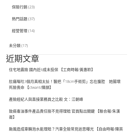
保險行銷
(23)
熱門話題
(37)
經營管理
(14)
未分類
(17)
近期文章
住宅地震險 國內近6成未投保 【工商時報/黃惠聆】
肚痛嘔吐3個月真相太扯！醫把「18cm手術剪」忘在腹腔 她腸壞
死險喪命 【ctwant/陳頡】
產險經紀人與直接業務員之比較 文：江朝峰
致癌毒油事件產品責任險不見得理賠 官員點出關鍵 【聯合報/朱漢
崙】
颱風造成車輛泡水能理賠？汽車全險常見迷思曝光 【自由時報/陳英