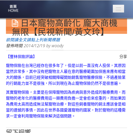
日本寵物高齡化 龐大商機
專業豐林
Professional
無限【民視新聞/黃文玲】
保險大家談
欲閱讀全文請點上列新聞標題
1386集
發佈時間
2014/12/19
by
woody
【豐林保險評論】
分享
台灣商業保險
第一品牌
寵物保險在台灣已經存在很多年了，但是以前一直沒有人投保，其原因
當然非常多，其中沒有把寵物主人最在意的醫療範圍加保進來應有相當
關於豐林
大的關係，目前已經突破相關障礙開始銷售寵物醫療保險，不過產險業
About
的行銷能力並不是很強，所以到現在為止寵物保險仍然不是很普遍。
其實寵物保險，主要是在保障寵物因為疾病與意外造成的醫療費用，而
服務項目
寵物的老年化的醫療費用這一類費用負擔一定會愈來愈重的，而如果因
Service
為費用太高而造成無法幫寵物治療，對這些飼養寵物的飼主應該會是相
當的遺憾的事情，因此在世界各國愛護寵物的國家，對於寵物的這種需
火災保額
求一定會利用寵物保險來解決這個問題。
估算系統
商品簡介
留下迴響