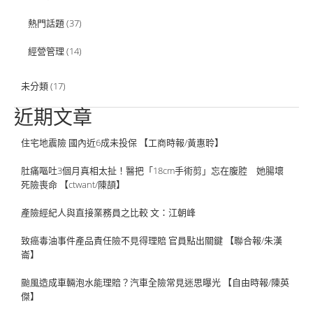
熱門話題
(37)
經營管理
(14)
未分類
(17)
近期文章
住宅地震險 國內近6成未投保 【工商時報/黃惠聆】
肚痛嘔吐3個月真相太扯！醫把「18cm手術剪」忘在腹腔 她腸壞
死險喪命 【ctwant/陳頡】
產險經紀人與直接業務員之比較 文：江朝峰
致癌毒油事件產品責任險不見得理賠 官員點出關鍵 【聯合報/朱漢
崙】
颱風造成車輛泡水能理賠？汽車全險常見迷思曝光 【自由時報/陳英
傑】