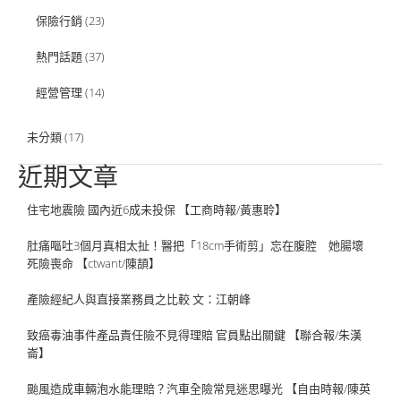
保險行銷
(23)
熱門話題
(37)
經營管理
(14)
未分類
(17)
近期文章
住宅地震險 國內近6成未投保 【工商時報/黃惠聆】
肚痛嘔吐3個月真相太扯！醫把「18cm手術剪」忘在腹腔 她腸壞
死險喪命 【ctwant/陳頡】
產險經紀人與直接業務員之比較 文：江朝峰
致癌毒油事件產品責任險不見得理賠 官員點出關鍵 【聯合報/朱漢
崙】
颱風造成車輛泡水能理賠？汽車全險常見迷思曝光 【自由時報/陳英