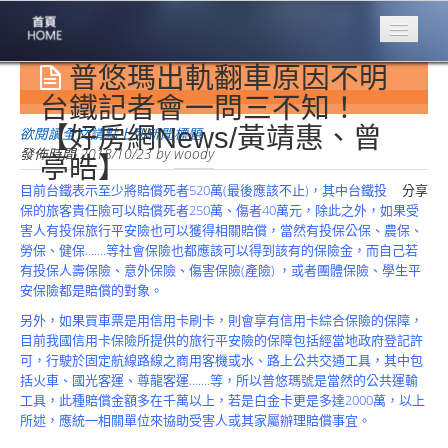
普悠瑪出軌翻車原因不明
專業豐林
Professional
台鐵記者會一問三不知！
【好房網News/黃靖惠、曾
保險大家談
欲閱讀全文請點上列新聞標題
1386集
發佈時間
2018/10/23
by
woody
亭皓】
目前台鐵表示至少將賠償死者520萬(最後應該不止)，其中台鐵投
分享
台灣商業保險
保的旅客責任險可以賠償死者250萬、傷者40萬元，除此之外，如果受
第一品牌
害人有投保旅行平安險也可以獲得相關賠償，當然有投保公保、農保、
勞保、健保…….等社會保險也都應該可以得到該有的保險金，而自己若
關於豐林
有投保人壽保險、意外保險、傷害保險(產險) ，或者團體保險、學生平
About
安保險都是賠償的對象。
服務項目
另外，如果買車票是用信用卡刷卡，則會享有信用卡綜合保險的保障，
Service
目前我國信用卡保險所提供的旅行平安險的保障包括經當地政府登記許
可，行駛於固定航線路線之商用客機或水、路上公共交通工具，其中包
火災保額
括火車、國光客運、尊龍客運…….等，所以普悠瑪號是當然的公共運輸
估算系統
工具，此種賠償金額多在千萬以上，若是白金卡更是多達2000萬，以上
所述，應統一相關單位來協助受害人或其家屬辦理賠償事宜。
商品簡介