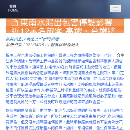
東南水泥出包害停駛影響
專業豐林
Professional
近12萬名旅客 高鐵、台鐵將
求償7863萬【自由時報/鄭瑋
保險大家談
欲閱讀全文請點上列新聞標題
1386集
發佈時間
2022/04/15
by
豐林保險經紀人
奇】
拆除工程也應該投保工程保險，營建工程之風險種類繁多，也無
分享
台灣商業保險
法完全消除，故營造工程中最複雜的課題就是如何由各利害關係人適合
第一品牌
的來分擔風險。通常業主(定作人)在此時會居於主動分配的地位，但若
只是將風險移轉給營造廠商承擔，鑑於買方優勢及法規之限制，業主(定
關於豐林
作人)就比較傾向於儘可能將風險交由承包商去承擔，然而承包商常為吸
About
收風險可能須提高標價或者根本無法承擔，此時的風險移轉就未必最為
恰當。所以業主(定作人)倘希望工程順利且經濟的完成，就應將各風險
服務項目
公平合理分配給參加各方分擔，主要原則就是承擔風險者必須是其中最
Service
能控制風險的一方，並能及時以最經濟的方法來加以處置。
火災保額
以保險的角度來看，由於並不能完全承保前述的所有風險，而且保險也
估算系統
有成本（保險費）的問題，所以如果今天只是由業主規定承包商必須購
買保險，但又沒有規範要如何投保，此時承包廠商就很有可能會決定花
商品簡介
最少的保險費去投保最基本的保障，如此一來相信萬一發生保險事故之