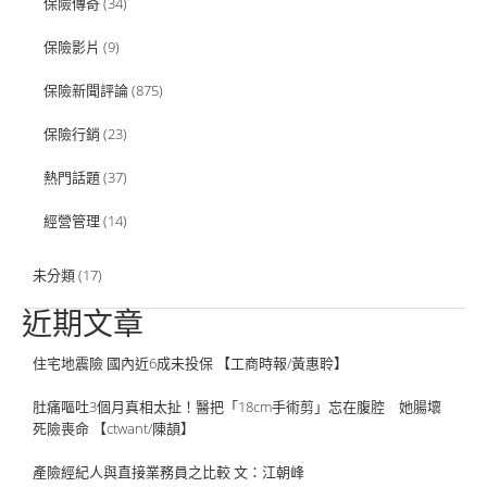
保險傳奇
(34)
保險影片
(9)
保險新聞評論
(875)
保險行銷
(23)
熱門話題
(37)
經營管理
(14)
未分類
(17)
近期文章
住宅地震險 國內近6成未投保 【工商時報/黃惠聆】
肚痛嘔吐3個月真相太扯！醫把「18cm手術剪」忘在腹腔 她腸壞
死險喪命 【ctwant/陳頡】
產險經紀人與直接業務員之比較 文：江朝峰