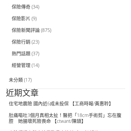
保險傳奇
(34)
保險影片
(9)
保險新聞評論
(875)
保險行銷
(23)
熱門話題
(37)
經營管理
(14)
未分類
(17)
近期文章
住宅地震險 國內近6成未投保 【工商時報/黃惠聆】
肚痛嘔吐3個月真相太扯！醫把「18cm手術剪」忘在腹
腔 她腸壞死險喪命 【ctwant/陳頡】