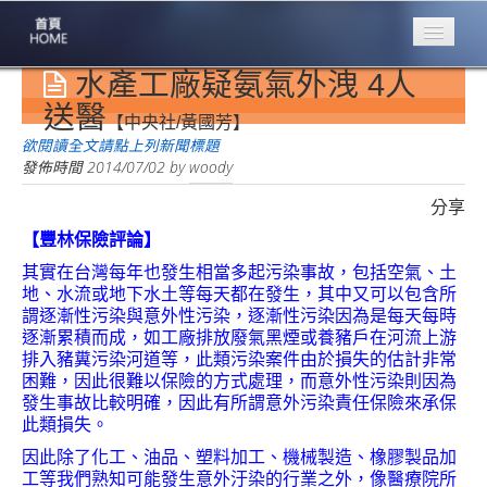
水產工廠疑氨氣外洩 4人
專業豐林
Professional
送醫
【中央社/黃國芳】
保險大家談
欲閱讀全文請點上列新聞標題
1386集
發佈時間
2014/07/02
by
woody
分享
台灣商業保險
第一品牌
【豐林保險評論】
其實在台灣每年也發生相當多起污染事故，包括空氣、土
關於豐林
地、水流或地下水土等每天都在發生，其中又可以包含所
About
謂逐漸性污染與意外性污染，逐漸性污染因為是每天每時
逐漸累積而成，如工廠排放廢氣黑煙或養豬戶在河流上游
服務項目
排入豬糞污染河道等，此類污染案件由於損失的估計非常
Service
困難，因此很難以保險的方式處理，而意外性污染則因為
發生事故比較明確，因此有所謂意外污染責任保險來承保
火災保額
此類損失。
估算系統
因此除了化工、油品、塑料加工、機械製造、橡膠製品加
商品簡介
工等我們熟知可能發生意外汙染的行業之外，像醫療院所