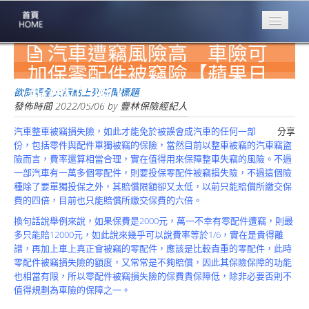
汽車遭竊風險高 車險可
專業豐林
Professional
加保零配件被竊險【蘋果日
報/林巧雁】
保險大家談
欲閱讀全文請點上列新聞標題
1386集
發佈時間
2022/05/06
by
豐林保險經紀人
汽車整車被竊損失險，如此才能免於被誤會成汽車的任何一部
分享
台灣商業保險
份，包括零件與配件單獨被竊的保險，當然目前以整車被竊的汽車竊盜
第一品牌
險而言，費率還算相當合理，實在值得用來保障整車失竊的風險。不過
一部汽車有一萬多個零配件，則要投保零配件被竊損失險，不過這個險
關於豐林
種除了要單獨投保之外，其賠償限額卻又太低，以前只能賠償所繳交保
About
費的四倍，目前也只能賠償所繳交保費的六倍。
服務項目
換句話說舉例來說，如果保費是2000元，萬一不幸有零配件遭竊，則最
Service
多只能賠12000元，如此說來幾乎可以說費率等於1/6，實在是貴得離
譜，再加上車上真正會被竊的零配件，應該是比較貴重的零配件，此時
火災保額
零配件被竊損失險的額度，又常常是不夠賠償，因此其保險保障的功能
估算系統
也相當有限，所以零配件被竊損失險的保費貴保障低，除非必要否則不
值得規劃為車險的保障之一。
商品簡介