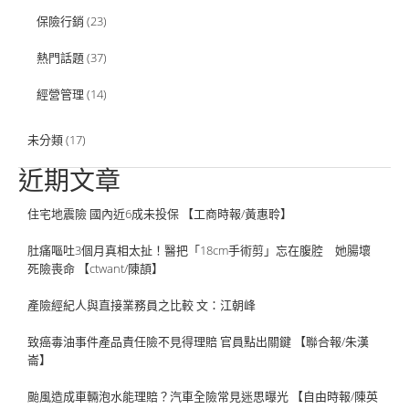
保險行銷
(23)
熱門話題
(37)
經營管理
(14)
未分類
(17)
近期文章
住宅地震險 國內近6成未投保 【工商時報/黃惠聆】
肚痛嘔吐3個月真相太扯！醫把「18cm手術剪」忘在腹腔 她腸壞
死險喪命 【ctwant/陳頡】
產險經紀人與直接業務員之比較 文：江朝峰
致癌毒油事件產品責任險不見得理賠 官員點出關鍵 【聯合報/朱漢
崙】
颱風造成車輛泡水能理賠？汽車全險常見迷思曝光 【自由時報/陳英