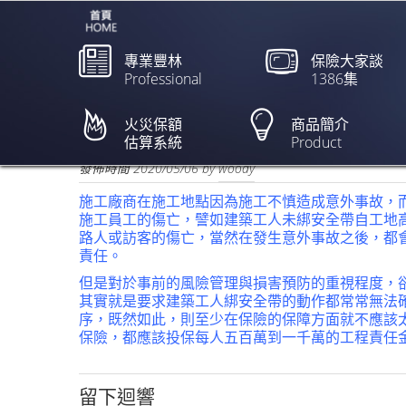
專業豐林
保險大家談
Professional
1386集
活埋13小時沒奇蹟！找
璇】
火災保額
商品簡介
估算系統
Product
欲閱讀全文請點上列新聞標題
發佈時間
2020/05/06
by
woody
施工廠商在施工地點因為施工不慎造成意外事故，
施工員工的傷亡，譬如建築工人未綁安全帶自工地
路人或訪客的傷亡，當然在發生意外事故之後，都
責任。
但是對於事前的風險管理與損害預防的重視程度，
其實就是要求建築工人綁安全帶的動作都常常無法
序，既然如此，則至少在保險的保障方面就不應該
保險，都應該投保每人五百萬到一千萬的工程責任
留下迴響