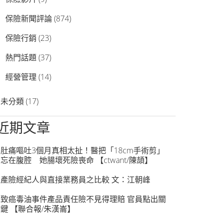
保險新聞評論
(874)
保險行銷
(23)
熱門話題
(37)
經營管理
(14)
未分類
(17)
近期文章
肚痛嘔吐3個月真相太扯！醫把「18cm手術剪」
忘在腹腔 她腸壞死險喪命 【ctwant/陳頡】
產險經紀人與直接業務員之比較 文：江朝峰
致癌毒油事件產品責任險不見得理賠 官員點出關
鍵 【聯合報/朱漢崙】