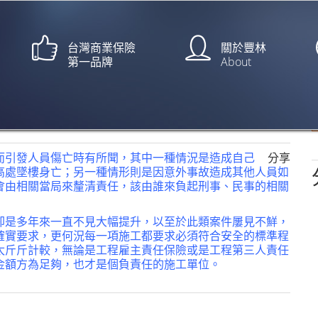
台灣商業保險
關於豐林
第一品牌
About
到女工遺體【三立新聞/蘇怡
而引發人員傷亡時有所聞，其中一種情況是造成自己
分享
高處墜樓身亡；另一種情形則是因意外事故造成其他人員如
會由相關當局來釐清責任，該由誰來負起刑事、民事的相關
卻是多年來一直不見大幅提升，以至於此類案件屢見不鮮，
確實要求，更何況每一項施工都要求必須符合安全的標準程
太斤斤計較，無論是工程雇主責任保險或是工程第三人責任
金額方為足夠，也才是個負責任的施工單位。