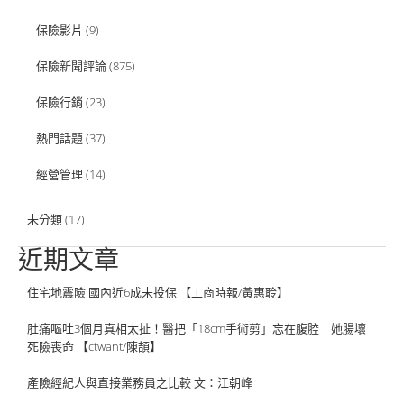
保險影片
(9)
保險新聞評論
(875)
保險行銷
(23)
熱門話題
(37)
經營管理
(14)
未分類
(17)
近期文章
住宅地震險 國內近6成未投保 【工商時報/黃惠聆】
肚痛嘔吐3個月真相太扯！醫把「18cm手術剪」忘在腹腔 她腸壞
死險喪命 【ctwant/陳頡】
產險經紀人與直接業務員之比較 文：江朝峰