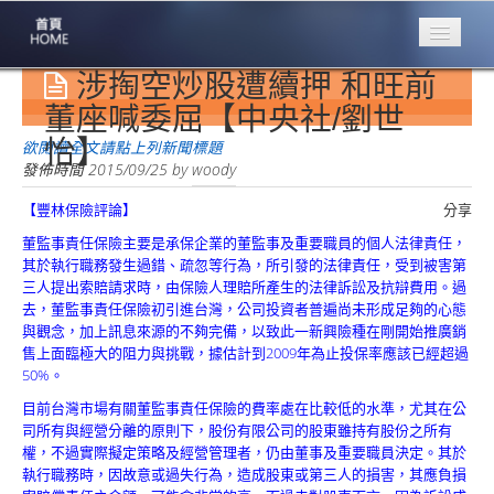
涉掏空炒股遭續押 和旺前
專業豐林
Professional
董座喊委屈【中央社/劉世
怡】
保險大家談
欲閱讀全文請點上列新聞標題
1386集
發佈時間
2015/09/25
by
woody
【豐林保險評論】
分享
台灣商業保險
第一品牌
董監事責任保險主要是承保企業的董監事及重要職員的個人法律責任，
其於執行職務發生過錯、疏忽等行為，所引發的法律責任，受到被害第
關於豐林
三人提出索賠請求時，由保險人理賠所產生的法律訴訟及抗辯費用。過
About
去，董監事責任保險初引進台灣，公司投資者普遍尚未形成足夠的心態
與觀念，加上訊息來源的不夠完備，以致此一新興險種在剛開始推廣銷
服務項目
售上面臨極大的阻力與挑戰，據估計到2009年為止投保率應該已經超過
Service
50%。
目前台灣市場有關董監事責任保險的費率處在比較低的水準，尤其在公
火災保額
司所有與經營分離的原則下，股份有限公司的股東雖持有股份之所有
估算系統
權，不過實際擬定策略及經營管理者，仍由董事及重要職員決定。其於
執行職務時，因故意或過失行為，造成股東或第三人的損害，其應負損
商品簡介