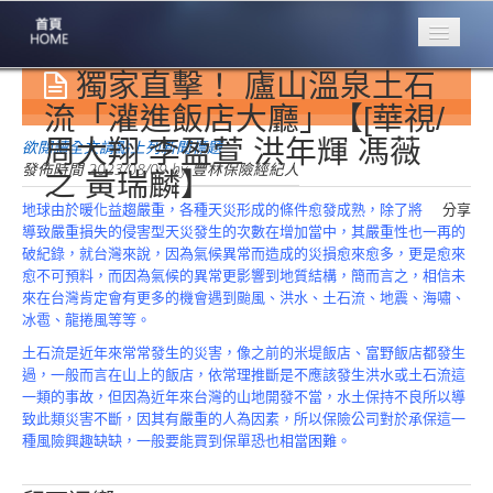
獨家直擊！ 廬山溫泉土石
專業豐林
Professional
流「灌進飯店大廳」【[華視/
周大翔 李盈萱 洪年輝 馮薇
保險大家談
欲閱讀全文請點上列新聞標題
1386集
發佈時間
2023/08/09
by
豐林保險經紀人
之 黃瑞麟】
地球由於暖化益趨嚴重，各種天災形成的條件愈發成熟，除了將
分享
台灣商業保險
導致嚴重損失的侵害型天災發生的次數在增加當中，其嚴重性也一再的
第一品牌
破紀錄，就台灣來說，因為氣候異常而造成的災損愈來愈多，更是愈來
愈不可預料，而因為氣候的異常更影響到地質結構，簡而言之，相信未
關於豐林
來在台灣肯定會有更多的機會遇到颱風、洪水、土石流、地震、海嘯、
About
冰雹、龍捲風等等。
服務項目
土石流是近年來常常發生的災害，像之前的米堤飯店、富野飯店都發生
Service
過，一般而言在山上的飯店，依常理推斷是不應該發生洪水或土石流這
一類的事故，但因為近年來台灣的山地開發不當，水土保持不良所以導
火災保額
致此類災害不斷，因其有嚴重的人為因素，所以保險公司對於承保這一
估算系統
種風險興趣缺缺，一般要能買到保單恐也相當困難。
商品簡介