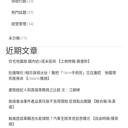
保險行銷
(23)
熱門話題
(37)
經營管理
(14)
未分類
(17)
近期文章
住宅地震險 國內近6成未投保 【工商時報/黃惠聆】
肚痛嘔吐3個月真相太扯！醫把「18cm手術剪」忘在腹腔 她腸壞
死險喪命 【ctwant/陳頡】
產險經紀人與直接業務員之比較 文：江朝峰
致癌毒油事件產品責任險不見得理賠 官員點出關鍵 【聯合報/朱漢
崙】
颱風造成車輛泡水能理賠？汽車全險常見迷思曝光 【自由時報/陳英
傑】