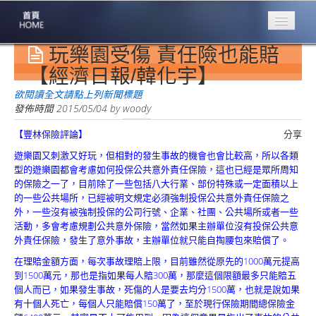
玩樂園受傷 責任險也能賠
專業豐林
Professional
【經濟日報/韓化宇】
保險大家談
欲閱讀全文請點上列新聞標題
1386集
發佈時間
2015/05/04
by
woody
【豐林保險評論】
分享
台灣商業保險
第一品牌
遊樂園又刺激又好玩，但相對的發生事故的機會也會比較高，所以各類
型的遊樂園都會考慮如何投保公共意外責任保險，這也已經是眾所周知
關於豐林
的保險之一了，目前除了一些包括八大行業、部份特殊或一定面積以上
About
的一些公共場所，已經被明文規定必須強制投保公共意外責任保險之
外，一些沒有被強制投保的公司行號、企業、社團、公共場所或者一些
服務項目
活動，多會考慮規劃公共意外保險，當然如果主辦單位沒有投保公共意
Service
外責任保險，發生了意外事故，主辦單位就只能自掏腰包來賠償了。
在理賠金額方面，每次事故理賠上限，目前雖然從原先的1000萬元提高
火災保額
到1500萬元，那也是指如果每人賠300萬，那麼這個限額最多只能賠五
估算系統
個人而已，如果發生事故，死傷的人是要去均分1500萬，也就是說如果
有十個人死亡，每個人只能賠償150萬了，至於現行保險期間總保險金
商品簡介