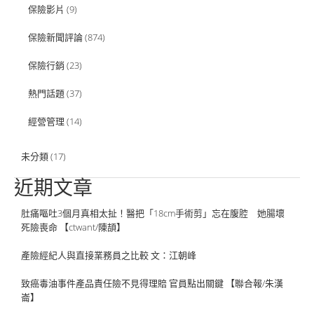
保險影片
(9)
保險新聞評論
(874)
保險行銷
(23)
熱門話題
(37)
經營管理
(14)
未分類
(17)
近期文章
肚痛嘔吐3個月真相太扯！醫把「18cm手術剪」忘在腹腔 她腸壞
死險喪命 【ctwant/陳頡】
產險經紀人與直接業務員之比較 文：江朝峰
致癌毒油事件產品責任險不見得理賠 官員點出關鍵 【聯合報/朱漢
崙】