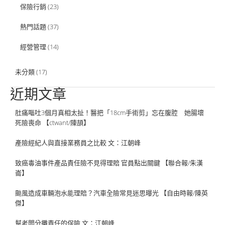
保險行銷
(23)
熱門話題
(37)
經營管理
(14)
未分類
(17)
近期文章
肚痛嘔吐3個月真相太扯！醫把「18cm手術剪」忘在腹腔 她腸壞
死險喪命 【ctwant/陳頡】
產險經紀人與直接業務員之比較 文：江朝峰
致癌毒油事件產品責任險不見得理賠 官員點出關鍵 【聯合報/朱漢
崙】
颱風造成車輛泡水能理賠？汽車全險常見迷思曝光 【自由時報/陳英
傑】
幫老闆分攤責任的保險 文：江朝峰