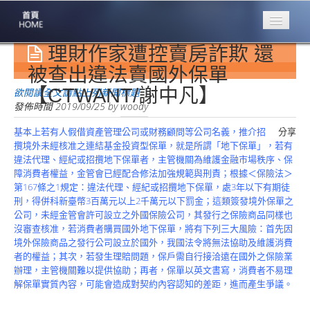
理財作家遭控賣房詐欺 還
專業豐林
Professional
被查出違法賣國外保單
【CTWANT/謝中凡】
保險大家談
欲閱讀全文請點上列新聞標題
1386集
發佈時間
2019/09/25
by
woody
基本上若有人假借資產管理公司或財務顧問等公司名義，推介招
分享
台灣商業保險
攬境外未經核准之連結基金投資型保單，就是所謂「地下保單」，若有
第一品牌
違法代理、經紀或招攬地下保單者，主管機關為維護金融市場秩序、保
障消費者權益，金管會已經配合修法加強規範與刑責；根據＜保險法＞
關於豐林
第167條之1規定：違法代理、經紀或招攬地下保單，處3年以下有期徒
About
刑，得併科新臺幣3百萬元以上2千萬元以下罰金；
這類簽發境外保單之
公司，未經金管會許可設立之外國保險公司，其發行之保險商品同樣也
服務項目
沒審查核准，若消費者購買國外地下保單，將有下列三大風險：首先因
Service
境外保險商品之發行公司設立於國外，我國法令將無法協助及維護消費
者的權益；其次，若發生理賠問題，保戶需自行接洽遠在國外之保險業
火災保額
辦理，主管機關難以提供協助；再者，保單以英文書寫，消費者不易理
估算系統
解保單實質內容，可能會造成對契約內容認知的差距，進而產生爭議。
商品簡介