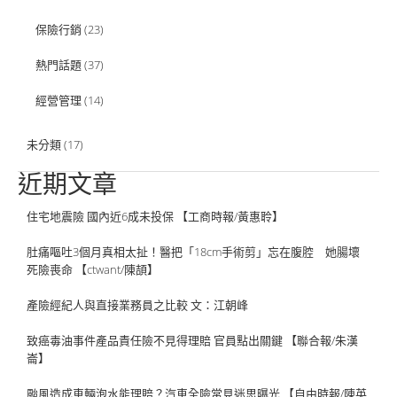
保險行銷
(23)
熱門話題
(37)
經營管理
(14)
未分類
(17)
近期文章
住宅地震險 國內近6成未投保 【工商時報/黃惠聆】
肚痛嘔吐3個月真相太扯！醫把「18cm手術剪」忘在腹腔 她腸壞
死險喪命 【ctwant/陳頡】
產險經紀人與直接業務員之比較 文：江朝峰
致癌毒油事件產品責任險不見得理賠 官員點出關鍵 【聯合報/朱漢
崙】
颱風造成車輛泡水能理賠？汽車全險常見迷思曝光 【自由時報/陳英