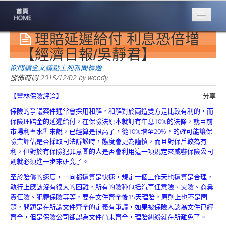
理賠延遲給付 利息恐倍增
專業豐林
Professional
【經濟日報/吳靜君】
保險大家談
欲閱讀全文請點上列新聞標題
1386集
發佈時間
2015/12/02
by
woody
【豐林保險評論】
分享
台灣商業保險
第一品牌
保險的爭議案件通常會採用和解，和解對於兩造雙方是比較有利的，而
保險理賠金的延遲給付，在保險法原本就訂有年息10%的法條，就目前
關於豐林
市場利率水準來說，已經算是很高了，從10%增至20%，的確可能讓保
About
險業評估是否採取司法訴訟時，態度會更為謹慎，而且對保戶較為有
利，但對於有保險犯罪意圖的人是否會利用這一項規定來威嚇保險公司
服務項目
則就必須進一步來研究了。
Service
至於賠償的速度，一向都還算是快速，規定十個工作天也還算是合理，
執行上應該沒有很大的困難，所有的險種包括汽車任意險、火險、商業
火災保額
責任險、犯罪保險等等，要在文件齊全後15天理賠，原則上也不是問
估算系統
題，問題是在所謂文件齊全的定義有爭議，如果被保險人認為文件已經
齊全，但是保險公司卻認為文件尚未齊全，理賠糾紛就在所難免了。
商品簡介