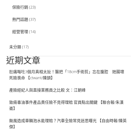
保險行銷
(23)
熱門話題
(37)
經營管理
(14)
未分類
(17)
近期文章
肚痛嘔吐3個月真相太扯！醫把「18cm手術剪」忘在腹腔 她腸壞
死險喪命 【ctwant/陳頡】
產險經紀人與直接業務員之比較 文：江朝峰
致癌毒油事件產品責任險不見得理賠 官員點出關鍵 【聯合報/朱漢
崙】
颱風造成車輛泡水能理賠？汽車全險常見迷思曝光 【自由時報/陳英
傑】