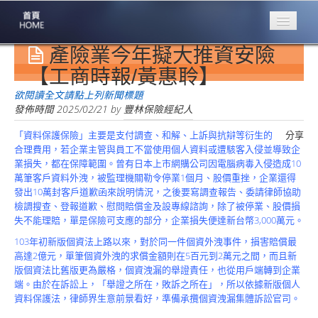
產險業今年擬大推資安險
專業豐林
Professional
【工商時報/黃惠聆】
保險大家談
欲閱讀全文請點上列新聞標題
1386集
發佈時間
2025/02/21
by
豐林保險經紀人
「資料保護保險」主要是支付調查、和解、上訴與抗辯等衍生的
分享
台灣商業保險
合理費用，若企業主管與員工不當使用個人資料或遭駭客入侵並導致企
第一品牌
業損失，都在保障範圍。曾有日本上市網購公司因電腦病毒入侵造成10
萬筆客戶資料外洩，被監理機關勒令停業1個月、股價重挫，企業還得
關於豐林
發出10萬封客戶道歉函來說明情況，之後要寫調查報告、委請律師協助
About
檢調搜查、登報道歉、慰問賠償金及設專線諮詢，除了被停業、股價損
失不能理賠，單是保險可支應的部分，企業損失便達新台幣3,000萬元。
服務項目
Service
103年初新版個資法上路以來，對於同一件個資外洩事件，損害賠償最
高達2億元，單筆個資外洩的求償金額則在5百元到2萬元之間，而且新
火災保額
版個資法比舊版更為嚴格，個資洩漏的舉證責任，也從用戶端轉到企業
估算系統
端。由於在訴訟上，「舉證之所在，敗訴之所在」，所以依據新版個人
資料保護法，律師界生意前景看好，準備承攬個資洩漏集體訴訟官司。
商品簡介