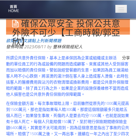
確保公眾安全 投保公共意
專業豐林
Professional
外險不可少【工商時報/郭亞
欣】
保險大家談
欲閱讀全文請點上列新聞標題
1386集
發佈時間
2023/08/11
by
豐林保險經紀人
所謂公共意外責任保險，基本上是承保因為企業或組織或主辦活
分享
台灣商業保險
動的單位員工的行為或設備的問題而造成顧客、來賓或其他人受到損害
第一品牌
而加以賠償的責任保險。譬如說經營餐廳的生意，如果因為員工端湯給
客人時不小心跌倒，將滾燙的湯汁倒在客人身上造成客人燙傷，此時包
關於豐林
括客人的醫療費用與沾污的衣物清理或換新費用，都是公共意外保險理
About
賠的範圍，除了員工行為之外，如果是企業的設施保養維修不當而造成
他人損害也是公共意外責任保險的保障範圍。
服務項目
Service
在保險金額方面，每次事故理賠上限，目前雖然從原先的1000萬元提高
到1500萬元，那也是指如果每人賠300萬，那麼這個限額最多只能賠五
火災保額
個人而已，如果發生事故，死傷的人是要去均分1500萬，也就是說如果
估算系統
有十個人死亡，每個人只能賠償150萬了，至於現行保險期間總保險金
額6400萬元，其實是不太可能用到，因為這個意思是指出了事故的公共
商品簡介
場所，賠償了1500萬之後，又一再出事，連續在一年之內出了至少四次