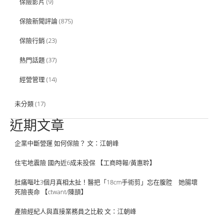
保險影片
(9)
保險新聞評論
(875)
保險行銷
(23)
熱門話題
(37)
經營管理
(14)
未分類
(17)
近期文章
企業中斷營運 如何保險？ 文：江朝峰
住宅地震險 國內近6成未投保 【工商時報/黃惠聆】
肚痛嘔吐3個月真相太扯！醫把「18cm手術剪」忘在腹腔 她腸壞
死險喪命 【ctwant/陳頡】
產險經紀人與直接業務員之比較 文：江朝峰