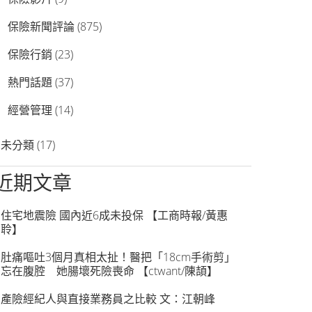
保險新聞評論
(875)
保險行銷
(23)
熱門話題
(37)
經營管理
(14)
未分類
(17)
近期文章
住宅地震險 國內近6成未投保 【工商時報/黃惠
聆】
肚痛嘔吐3個月真相太扯！醫把「18cm手術剪」
忘在腹腔 她腸壞死險喪命 【ctwant/陳頡】
產險經紀人與直接業務員之比較 文：江朝峰