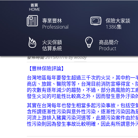
專業豐林
保險大家談
Professional
1386集
紙廠大火 視鑑定決定是
火災保額
商品簡介
估算系統
Product
欲閱讀全文請點上列新聞標題
發佈時間
2015/01/16
by
woody
【豐林保險評論】
台灣地區每年要發生超過三千次的火災，其中約一
商店、旅館、醫院等等，台灣目前消防宣導得宜、
的次數有逐年減少的趨勢，不過，部分高風險的工
發生火災的可能性比較高之外，因而發生意外汙染
其實在台灣每年也發生相當多起污染事故，包括空
含所謂逐漸性污染與意外性污染，逐漸性污染因為
河流上游排入豬糞污染河道等，此類污染案件由於
性污染則因為發生事故比較明確，因此有所謂意外