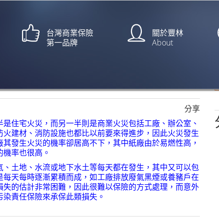
台灣商業保險
關於豐林
第一品牌
About
否開罰【中央社/管瑞平】
分享
半是住宅火災，而另一半則是商業火災包括工廠、辦公室、
防火建材、消防設施也都比以前要來得進步，因此火災發生
廠其發生火災的機率卻居高不下，其中紙廠由於易燃性高，
的機率也很高。
氣、土地、水流或地下水土等每天都在發生，其中又可以包
是每天每時逐漸累積而成，如工廠排放廢氣黑煙或養豬戶在
損失的估計非常困難，因此很難以保險的方式處理，而意外
污染責任保險來承保此類損失。