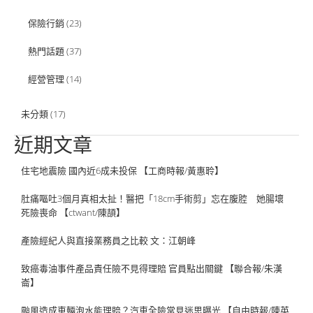
保險行銷
(23)
熱門話題
(37)
經營管理
(14)
未分類
(17)
近期文章
住宅地震險 國內近6成未投保 【工商時報/黃惠聆】
肚痛嘔吐3個月真相太扯！醫把「18cm手術剪」忘在腹腔 她腸壞
死險喪命 【ctwant/陳頡】
產險經紀人與直接業務員之比較 文：江朝峰
致癌毒油事件產品責任險不見得理賠 官員點出關鍵 【聯合報/朱漢
崙】
颱風造成車輛泡水能理賠？汽車全險常見迷思曝光 【自由時報/陳英