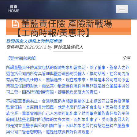
董監責任險 產險新戰場
專業豐林
Professional
【工商時報/黃惠聆】
保險大家談
欲閱讀全文請點上列新聞標題
1386集
發佈時間
2026/05/13
by
豐林保險經紀人
【豐林保險評論】
分享
台灣商業保險
第一品牌
所謂董監責任險其實包括的保險對象相當廣泛，除了董事、監察人之外
還包括公司內所有具管理與監督職務的受僱人，換句話說，在公司內所
關於豐林
有具有決策責任的人，無論過去、現在或未來，無論是本公司或關係企
About
業都是保險的對象，而這其中最需要保險保障無非就是獨立董監事與公
司主管，因為所領酬勞有限，卻要擔負這麼大的責任。
服務項目
不過截至目前為止，台灣地區仍有相當數量的上市櫃公司並沒有投保董
Service
監責任險，其原因非常簡單，就是老闆們認為不會出險，因為很多是家
族企業，董事會都是自己人怎麼可能出事？然而畢竟董監責任險的承保
火災保額
範圍比這些老闆們所想像的要多要廣，而如果出事了，受到傷害最大的
估算系統
卻是獨立董監事與公司相關主管，因此如果老闆們有幫這些獨立董監事
與公司主管著想的話，還是應該要做好保險規劃。
商品簡介