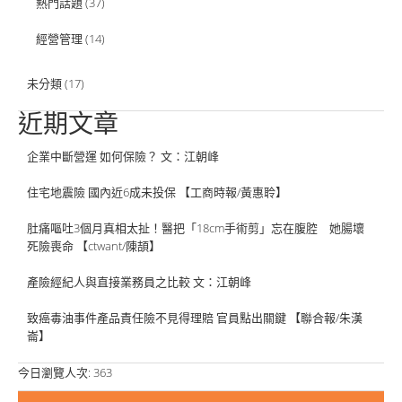
熱門話題
(37)
經營管理
(14)
未分類
(17)
近期文章
企業中斷營運 如何保險？ 文：江朝峰
住宅地震險 國內近6成未投保 【工商時報/黃惠聆】
肚痛嘔吐3個月真相太扯！醫把「18cm手術剪」忘在腹腔 她腸壞
死險喪命 【ctwant/陳頡】
產險經紀人與直接業務員之比較 文：江朝峰
致癌毒油事件產品責任險不見得理賠 官員點出關鍵 【聯合報/朱漢
崙】
今日瀏覽人次:
363