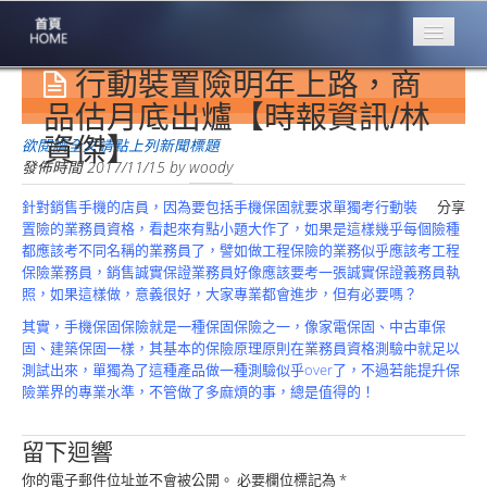
行動裝置險明年上路，商
專業豐林
Professional
品估月底出爐【時報資訊/林
資傑】
保險大家談
欲閱讀全文請點上列新聞標題
1386集
發佈時間
2017/11/15
by
woody
針對銷售手機的店員，因為要包括手機保固就要求單獨考行動裝
分享
台灣商業保險
置險的業務員資格，看起來有點小題大作了，如果是這樣幾乎每個險種
第一品牌
都應該考不同名稱的業務員了，譬如做工程保險的業務似乎應該考工程
保險業務員，銷售誠實保證業務員好像應該要考一張誠實保證義務員執
關於豐林
照，如果這樣做，意義很好，大家專業都會進步，但有必要嗎？
About
其實，手機保固保險就是一種保固保險之一，像家電保固、中古車保
服務項目
固、建築保固一樣，其基本的保險原理原則在業務員資格測驗中就足以
Service
測試出來，單獨為了這種產品做一種測驗似乎over了，不過若能提升保
險業界的專業水準，不管做了多麻煩的事，總是值得的！
火災保額
估算系統
留下迴響
商品簡介
你的電子郵件位址並不會被公開。
必要欄位標記為
*