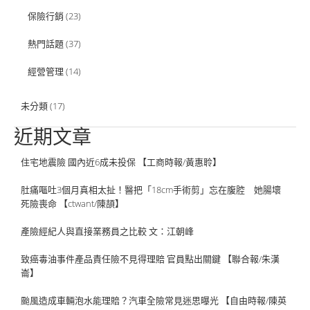
保險行銷
(23)
熱門話題
(37)
經營管理
(14)
未分類
(17)
近期文章
住宅地震險 國內近6成未投保 【工商時報/黃惠聆】
肚痛嘔吐3個月真相太扯！醫把「18cm手術剪」忘在腹腔 她腸壞
死險喪命 【ctwant/陳頡】
產險經紀人與直接業務員之比較 文：江朝峰
致癌毒油事件產品責任險不見得理賠 官員點出關鍵 【聯合報/朱漢
崙】
颱風造成車輛泡水能理賠？汽車全險常見迷思曝光 【自由時報/陳英