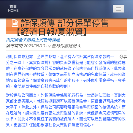
詐保頻傳 部分保單停售
專業豐林
Professional
【經濟日報/夏淑賢】
保險大家談
欲閱讀全文請點上列新聞標題
1386集
發佈時間
2023/05/10
by
豐林保險經紀人
利用保險來犯罪，全世界都有，甚至有人估計其占保險賠款的十
分享
台灣商業保險
分之一以上，其實保險對社會的負面影響就是可能會引發所謂的道德危
第一品牌
險，在意外保險的部分最常見的就是為了保險金而自殘或傷人，此類案
例在世界各國不勝枚舉，譬如之前重新立法檢討的兒童保單，就是因為
關於豐林
怕父母親會為了保險金殺害未成年的小孩子，另外像所謂金手指、金手
About
腕、金雙腿事件都是自殘身體的案例。
服務項目
對於保險公司而言，詐領保險金係屬犯罪行為，當然無法理賠，否則大
Service
家都來謀害親人，就算被抓到還可以獲得保險金，這個世界可能就不會
太平了。除此之外，保險公司應要發展更為完整與縝密的核保系統，而
火災保額
在理賠時，調查員也要有更先進與嚴格的訓練，就像調查局或情報局的
估算系統
水準，如此才不會冤枉了誠實的被保險人，而也可以達到嚇阻犯罪的效
果，更會提升保險形象讓社會大眾對保險更有信心。
商品簡介