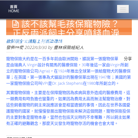
該不該幫毛孩保寵物險？
專業豐林
Professional
正反兩派飼主分享噴錢血淚
經驗【聯合新聞網 / 綜合報
保險大家談
欲閱讀全文請點上列新聞標題
1386集
發佈時間
2022/03/30
by
豐林保險經紀人
導】
寵物保險大約是在一百多年前由歐洲開始，據說第一張寵物保單
分享
台灣商業保險
是由瑞典人 Virgin設計有關馬的醫療保險，30年後這一家由Virgin所創
第一品牌
立的寵物保險公司(Agria)，在1924年推出全球第一張給寵物犬的醫療保
單；在英國，第一張專為犬貓設計的醫療保單出現在1947年；美國的第
關於豐林
一家寵物保險公司叫VPI是Dr. Jack Stephens在1980年所創立的。
About
其實寵物保險，主要是在保障寵物因為疾病與意外造成的醫療費用，這
服務項目
一類費用有時負擔也蠻重的，如果因為費用太高而無法幫寵物治療，對
Service
這些飼養寵物的飼主來說應該會是相當遺憾的事情，因此在世界各國愛
護寵物的國家，就慢慢發展出寵物保險來解決這個問題，寵物保險投保
火災保額
的主要對象是寵物本身，當然也包括天災時的不幸罹難，所以飼主如果
估算系統
有正確的避難觀念，那麼天災發生時寵物存活的機會也會大增。
商品簡介