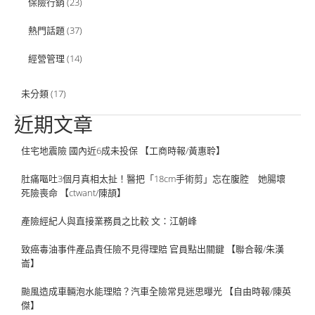
保險行銷
(23)
熱門話題
(37)
經營管理
(14)
未分類
(17)
近期文章
住宅地震險 國內近6成未投保 【工商時報/黃惠聆】
肚痛嘔吐3個月真相太扯！醫把「18cm手術剪」忘在腹腔 她腸壞
死險喪命 【ctwant/陳頡】
產險經紀人與直接業務員之比較 文：江朝峰
致癌毒油事件產品責任險不見得理賠 官員點出關鍵 【聯合報/朱漢
崙】
颱風造成車輛泡水能理賠？汽車全險常見迷思曝光 【自由時報/陳英
傑】