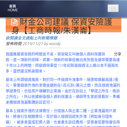
財金公司建議 保資安險護
專業豐林
Professional
身【工商時報/朱漢崙】
保險大家談
欲閱讀全文請點上列新聞標題
1386集
發佈時間
2019/11/27
by
woody
我國推展資安險的時間並不長，資安險又叫做個人資料保護保
分享
台灣商業保險
險，是一項新的保障，其實一項新的保單從推出來到普及通常需要長達
第一品牌
十年以上的時間，而個資保單從103年初新版個資法上路以來不過兩年
多，當然還沒熱身開來。
關於豐林
About
基本上所謂個資風險，對於同一件個資外洩事件，損害賠償最高達2億
元，單筆個資外洩的求償金額則在5百元到2萬元之間，而且個資洩漏的
服務項目
舉證責任，也從用戶端轉到企業端。由於在訴訟上「舉證之所在，敗訴
Service
之所在」，所以依據新版個人資料保護法，律師界生意前景看好，準備
承攬個資洩漏集體訴訟官司。
火災保額
基本上個資外洩的法律責任，分成個人與企業二種，企業洩漏用戶資
估算系統
料，將會衍生相關責任，至於個人個資因疏失外洩（例如身分證失
竊），被拿來當成犯罪人頭，也會產生訴訟費用，受害者若要恢復信用
商品簡介