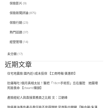
保險影片
(9)
保險新聞評論
(875)
保險行銷
(23)
熱門話題
(37)
經營管理
(14)
未分類
(17)
近期文章
住宅地震險 國內近6成未投保 【工商時報/黃惠聆】
肚痛嘔吐3個月真相太扯！醫把「18cm手術剪」忘在腹腔 她腸壞
死險喪命 【ctwant/陳頡】
產險經紀人與直接業務員之比較 文：江朝峰
致癌毒油事件產品責任險不見得理賠 官員點出關鍵 【聯合報/朱漢