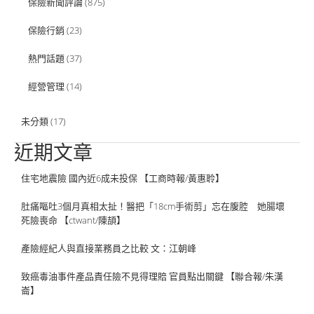
保險新聞評論
(875)
保險行銷
(23)
熱門話題
(37)
經營管理
(14)
未分類
(17)
近期文章
住宅地震險 國內近6成未投保 【工商時報/黃惠聆】
肚痛嘔吐3個月真相太扯！醫把「18cm手術剪」忘在腹腔 她腸壞
死險喪命 【ctwant/陳頡】
產險經紀人與直接業務員之比較 文：江朝峰
致癌毒油事件產品責任險不見得理賠 官員點出關鍵 【聯合報/朱漢
崙】