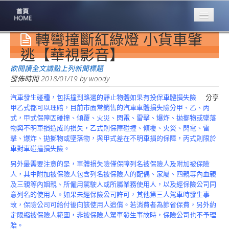
轉彎撞斷紅綠燈 小貨車肇
專業豐林
Professional
逃【華視影音】
保險大家談
欲閱讀全文請點上列新聞標題
1386集
發佈時間
2018/01/19
by
woody
汽車發生碰種，包括撞到路邊的靜止物體如果有投保車體損失險
分享
台灣商業保險
甲乙式都可以理賠，目前市面常銷售的汽車車體損失險分甲、乙、丙
第一品牌
式，甲式保障因碰撞、傾覆、火災、閃電、雷擊、爆炸、拋擲物或墜落
物與不明車損造成的損失，乙式則保障碰撞、傾覆、火災、閃電、雷
關於豐林
擊、爆炸、拋擲物或墜落物，與甲式差在不明車損的保障，丙式則限於
About
車對車碰撞損失險。
服務項目
另外最需要注意的是，車體損失險僅保障列名被保險人及附加被保險
Service
人，其中附加被保險人包含列名被保險人的配偶、家屬、四親等內血親
及三親等內姻親、所僱用駕駛人或所屬業務使用人，以及經保險公司同
火災保額
意列名的使用人。如果未經保險公司許可，其他第三人駕車時發生事
估算系統
故，保險公司可給付後向該使用人追償。若消費者為節省保費，另外約
定限縮被保險人範圍，非被保險人駕車發生事故時，保險公司也不予理
商品簡介
賠。