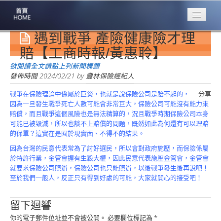
遇到戰爭 產險健康險才理
專業豐林
Professional
賠【工商時報/黃惠聆】
保險大家談
欲閱讀全文請點上列新聞標題
1386集
發佈時間
2024/02/21
by
豐林保險經紀人
戰爭在保險理論中係屬於巨災，也就是說保險公司是賠不起的，
分享
台灣商業保險
因為一旦發生戰爭死亡人數可能會非常巨大，保險公司可能沒有能力來
第一品牌
賠償，而且戰爭這個風險也是無法精算的，況且戰爭時期保險公司本身
可能已被毀滅，所以也談不上賠償的問題，既然如此為何還有可以理賠
關於豐林
的保單？這實在是囿於現實面、不得不的結果。
About
因為台灣的民意代表常為了討好選民，所以會對政府施壓，而保險係屬
服務項目
於特許行業，金管會握有生殺大權，因此民意代表施壓金管會，金管會
Service
就要求保險公司照辦，保險公司也只能照辦，以後戰爭發生後再說吧！
至於我們一般人，反正只有得到好處的可能，大家就開心的接受吧！
火災保額
估算系統
留下迴響
商品簡介
你的電子郵件位址並不會被公開。
必要欄位標記為
*