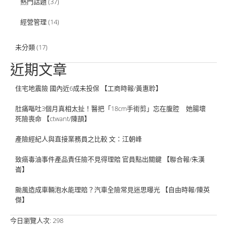
熱門話題
(37)
經營管理
(14)
未分類
(17)
近期文章
住宅地震險 國內近6成未投保 【工商時報/黃惠聆】
肚痛嘔吐3個月真相太扯！醫把「18cm手術剪」忘在腹腔 她腸壞
死險喪命 【ctwant/陳頡】
產險經紀人與直接業務員之比較 文：江朝峰
致癌毒油事件產品責任險不見得理賠 官員點出關鍵 【聯合報/朱漢
崙】
颱風造成車輛泡水能理賠？汽車全險常見迷思曝光 【自由時報/陳英
傑】
今日瀏覽人次:
298