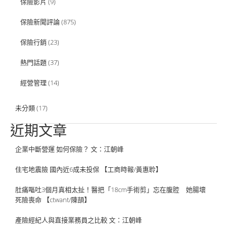
保險影片
(9)
保險新聞評論
(875)
保險行銷
(23)
熱門話題
(37)
經營管理
(14)
未分類
(17)
近期文章
企業中斷營運 如何保險？ 文：江朝峰
住宅地震險 國內近6成未投保 【工商時報/黃惠聆】
肚痛嘔吐3個月真相太扯！醫把「18cm手術剪」忘在腹腔 她腸壞
死險喪命 【ctwant/陳頡】
產險經紀人與直接業務員之比較 文：江朝峰