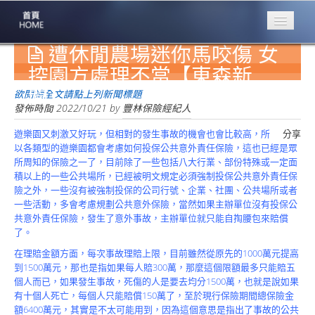
遭休閒農場迷你馬咬傷 女
專業豐林
Professional
控園方處理不當【東森新
聞】
保險大家談
欲閱讀全文請點上列新聞標題
1386集
發佈時間
2022/10/21
by
豐林保險經紀人
遊樂園又刺激又好玩，但相對的發生事故的機會也會比較高，所
分享
台灣商業保險
以各類型的遊樂園都會考慮如何投保公共意外責任保險，這也已經是眾
第一品牌
所周知的保險之一了，目前除了一些包括八大行業、部份特殊或一定面
積以上的一些公共場所，已經被明文規定必須強制投保公共意外責任保
關於豐林
險之外，一些沒有被強制投保的公司行號、企業、社團、公共場所或者
About
一些活動，多會考慮規劃公共意外保險，當然如果主辦單位沒有投保公
共意外責任保險，發生了意外事故，主辦單位就只能自掏腰包來賠償
服務項目
了。
Service
在理賠金額方面，每次事故理賠上限，目前雖然從原先的1000萬元提高
火災保額
到1500萬元，那也是指如果每人賠300萬，那麼這個限額最多只能賠五
估算系統
個人而已，如果發生事故，死傷的人是要去均分1500萬，也就是說如果
有十個人死亡，每個人只能賠償150萬了，至於現行保險期間總保險金
商品簡介
額6400萬元，其實是不太可能用到，因為這個意思是指出了事故的公共