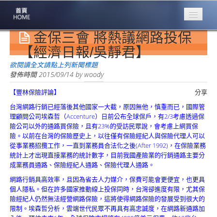
金保三會 將熱議網路投保
專業豐林
Professional
【經濟日報/吳靜君】
保險大家談
欲閱讀全文請點上列新聞標題
1386集
發佈時間
2015/09/14
by
woody
【豐林保險評論】
分享
台灣商業保險
第一品牌
台灣網路行銷已經落後其他國家一大截，原因無他，慎重而已，國際管
理顧問公司埃森哲（Accenture）日前公布全球保戶，有2/3考慮透過保
關於豐林
險公司以外的通路買保險，且有23%的受訪民眾說，會考慮上網買保
About
險。以前在台灣的保險歷史上，以往僅有保險經紀人與保險代理人可以
從事業務招攬工作，一直到業務員合法化之後(After 1992)，在保險業務
服務項目
統計上才出現直接業務的統計數字，目前我國產險業的行銷通路主要分
Service
成業務員通路、保險經紀人通路、保險代理人通路。
網路行銷具高效率，且因為省去人力媒介，保費可能會更便宜，也更具
火災保額
個人隱私。但在許多國家推動線上投保同時，台灣卻進度有限，尤其保
估算系統
險經紀人仍然無法經營網路保險，這將使得網路保險的發展受到很大的
限制。埃森哲分析，雲端世代民眾不再具有高忠誠度，在網路新通路加
商品簡介