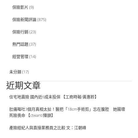
保險影片
(9)
保險新聞評論
(875)
保險行銷
(23)
熱門話題
(37)
經營管理
(14)
未分類
(17)
近期文章
住宅地震險 國內近6成未投保 【工商時報/黃惠聆】
肚痛嘔吐3個月真相太扯！醫把「18cm手術剪」忘在腹腔 她腸壞
死險喪命 【ctwant/陳頡】
產險經紀人與直接業務員之比較 文：江朝峰