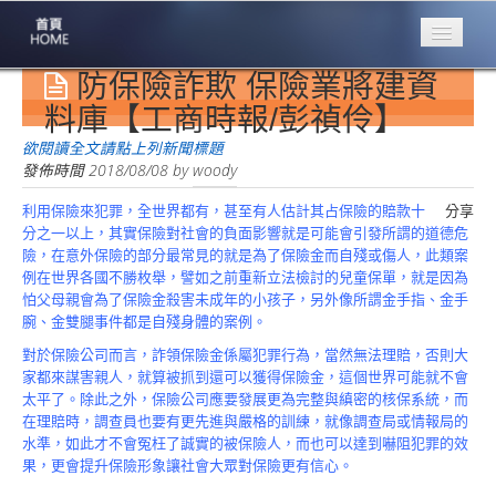
防保險詐欺 保險業將建資
專業豐林
Professional
料庫【工商時報/彭禎伶】
保險大家談
欲閱讀全文請點上列新聞標題
1386集
發佈時間
2018/08/08
by
woody
利用保險來犯罪，全世界都有，甚至有人估計其占保險的賠款十
分享
台灣商業保險
分之一以上，其實保險對社會的負面影響就是可能會引發所謂的道德危
第一品牌
險，在意外保險的部分最常見的就是為了保險金而自殘或傷人，此類案
例在世界各國不勝枚舉，譬如之前重新立法檢討的兒童保單，就是因為
關於豐林
怕父母親會為了保險金殺害未成年的小孩子，另外像所謂金手指、金手
About
腕、金雙腿事件都是自殘身體的案例。
服務項目
對於保險公司而言，詐領保險金係屬犯罪行為，當然無法理賠，否則大
Service
家都來謀害親人，就算被抓到還可以獲得保險金，這個世界可能就不會
太平了。除此之外，保險公司應要發展更為完整與縝密的核保系統，而
火災保額
在理賠時，調查員也要有更先進與嚴格的訓練，就像調查局或情報局的
估算系統
水準，如此才不會冤枉了誠實的被保險人，而也可以達到嚇阻犯罪的效
果，更會提升保險形象讓社會大眾對保險更有信心。
商品簡介