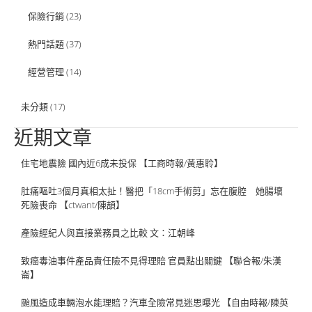
保險行銷
(23)
熱門話題
(37)
經營管理
(14)
未分類
(17)
近期文章
住宅地震險 國內近6成未投保 【工商時報/黃惠聆】
肚痛嘔吐3個月真相太扯！醫把「18cm手術剪」忘在腹腔 她腸壞
死險喪命 【ctwant/陳頡】
產險經紀人與直接業務員之比較 文：江朝峰
致癌毒油事件產品責任險不見得理賠 官員點出關鍵 【聯合報/朱漢
崙】
颱風造成車輛泡水能理賠？汽車全險常見迷思曝光 【自由時報/陳英