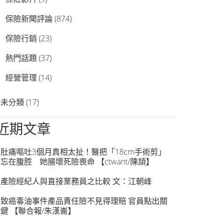
保險新聞評論
(874)
保險行銷
(23)
熱門話題
(37)
經營管理
(14)
未分類
(17)
近期文章
肚痛嘔吐3個月真相太扯！醫把「18cm手術剪」
忘在腹腔 她腸壞死險喪命 【ctwant/陳頡】
產險經紀人與直接業務員之比較 文：江朝峰
致癌毒油事件產品責任險不見得理賠 官員點出關
鍵 【聯合報/朱漢崙】