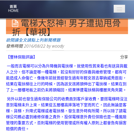
電梯大怒神! 男子遭拋甩骨
專業豐林
Professional
折【華視】
保險大家談
欲閱讀全文請點上列新聞標題
1386集
發佈時間
2016/08/22
by
woody
【豐林保險評論】
分享
台灣商業保險
第一品牌
一般而言電梯可以分為升降機與電扶梯，就使用性質來看也有送貨與載
人之分，但不論是哪一種電梯，若沒有好好的保養與維修管理，都有可
關於豐林
能造成人命傷亡，像幾年前就曾經發生過有年輕女孩去華納威秀逛街，
About
結果在電扶梯往上行的時候，因為該女孩將頭伸出了電扶梯，結果在到
了上一層樓地板之前仍未將頭縮回，結果慘遭電扶梯與樓層夾角夾斃。
服務項目
另外以前也發生過有保險公司的收費員到客戶家收費，要搭電梯時沒注
Service
意到電梯未升上來，結果從五層樓高摔落地下室而死亡，因此無論是客
梯、貨梯，升降式電梯或者電扶梯，發生意外時有所聞，所以除了請電
火災保額
梯公司務必盡到維修保養之責外，投保電梯意外責任保險也是一種風險
估算系統
管理的重要方式，否則電梯的使用管理或所有權人原則上都會負有損害
賠償的責任。
商品簡介