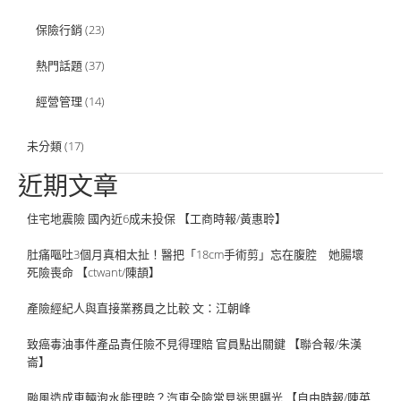
保險行銷
(23)
熱門話題
(37)
經營管理
(14)
未分類
(17)
近期文章
住宅地震險 國內近6成未投保 【工商時報/黃惠聆】
肚痛嘔吐3個月真相太扯！醫把「18cm手術剪」忘在腹腔 她腸壞
死險喪命 【ctwant/陳頡】
產險經紀人與直接業務員之比較 文：江朝峰
致癌毒油事件產品責任險不見得理賠 官員點出關鍵 【聯合報/朱漢
崙】
颱風造成車輛泡水能理賠？汽車全險常見迷思曝光 【自由時報/陳英