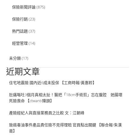
保險新聞評論
(875)
保險行銷
(23)
熱門話題
(37)
經營管理
(14)
未分類
(17)
近期文章
住宅地震險 國內近6成未投保 【工商時報/黃惠聆】
肚痛嘔吐3個月真相太扯！醫把「18cm手術剪」忘在腹腔 她腸壞
死險喪命 【ctwant/陳頡】
產險經紀人與直接業務員之比較 文：江朝峰
致癌毒油事件產品責任險不見得理賠 官員點出關鍵 【聯合報/朱漢
崙】