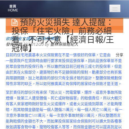
預防火災損失 達人提醒：
專業豐林
Professional
投保「住宅火險」前務必細
看，不可大意【經濟日報/王
保險大家談
欲閱讀全文請點上列新聞標題
1386集
發佈時間
2023/12/20
by
豐林保險經紀人
冠樺】
目前的住宅地震基本火災保險實在不是一張很好的保單，它是由
分享
台灣商業保險
一般貸款戶在貸款時由銀行要求來投保這張保單，因此這張保單並不是
第一品牌
民眾自發性的投保行為，所以雖然說目前已經有三成七的投保率，但是
由於其在火險部分，建築物仍有不足額保險的限制，動產部分也有折舊
關於豐林
與限額問題，加上地震險的部份只有全損才賠的設計，整體保險規劃保
About
障性非常的缺乏，所以如何推廣真正有保障的居家綜合保險才是王道。
服務項目
至於責任的部份只有承保「因火災、閃電雷擊、爆炸、或意外事故所致
Service
煙燻，致第三人遭受體傷、死亡或財物損害」的賠償責任，所以大概只
有客人來家裡時剛好發生火災或爆炸，或者火災延燒到鄰居，才能夠理
火災保額
賠，而其賠償金額是每一個人體傷25萬元，每一個人死亡50萬元，每一
估算系統
次意外事故傷亡500萬元，每一次意外事故財損50萬元，所以整體而言
能夠賠償的金額也不大，而如果投保居家綜合保險則可以擴大到各種事
商品簡介
故如請客食物中毒、寵物咬傷客人等等，而保險金額也可以提高到足以