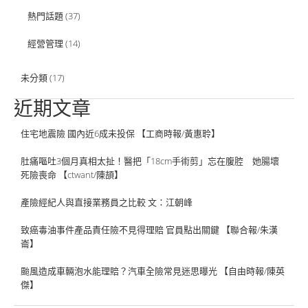
熱門話題
(37)
經營管理
(14)
未分類
(17)
近期文章
住宅地震險 國內近6成未投保 【工商時報/黃惠聆】
肚痛嘔吐3個月真相太扯！醫把「18cm手術剪」忘在腹腔 她腸壞
死險喪命 【ctwant/陳頡】
產險經紀人與直接業務員之比較 文：江朝峰
致癌毒油事件產品責任險不見得理賠 官員點出關鍵 【聯合報/朱漢
崙】
颱風造成車輛泡水能理賠？汽車全險常見迷思曝光 【自由時報/陳英
傑】