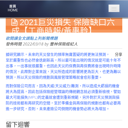
2021巨災損失 保險缺口六
專業豐林
Professional
成【工商時報/黃惠聆】
保險大家談
欲閱讀全文請點上列新聞標題
1386集
發佈時間
2022/03/18
by
豐林保險經紀人
據研究顯示，未來的天災發生的頻率無庸置疑的將更無法預測，
分享
台灣商業保險
至於嚴重性也必然會迭創新高，所以最可能出現的情況就是可能十年不
第一品牌
出事，一出事就很嚴重，也因此天災的保費與再保費將會出現時升時降
的情況，此際對企業來說，天災所造成的影響將更為巨大，也更為難以
關於豐林
預測，所以天災保險的規劃與風險管理策略就會愈形重要。
About
而對保險公司而言，因為天威(天災威力)難測，所以造成大虧損的機會
服務項目
將大為提高，因此包括保險經營理論的傳統觀念就必須重新檢視，譬如
Service
最大可能損失(MPL)的定義就會遭到重新規範，另外對於天災預測與損
防的技術都有再研究的空間，至於準備金與再保險的規劃也都有必要再
火災保額
進一步研究，否則，未來產險公司倒閉的機會勢必將大為增加。
估算系統
商品簡介
留下迴響