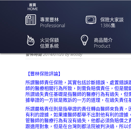
專業豐林
保險大家談
Professional
1386集
8次超音波正常 女嬰卻
火災保額
商品簡介
估算系統
Product
欲閱讀全文請點上列新聞標題
發佈時間
2014/01/20
by
woody
【豐林保險評論】
所謂醫師責任保險，其實包括診斷錯誤、處置錯誤
師的醫療相關行為所致，則需負賠償責任，但是關
所謂過失責任基礎是指醫師的醫療行為有過失，但
據舉證的一方就是敗訴的一方的道理，在過失責任
所謂嚴格責任則是指舉證的責任轉由醫師來負責，
有利的證據，如果連醫師都舉不出對他有利的證據
管醫師的醫療行為有沒有過失，他都必須負賠償之
跟適用對象，但是在台灣則都法院被判決過，所以