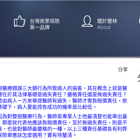
台灣商業保險
關於豐林
第一品牌
About
沒手腳
【自由時報/俞肇福、王凱琳】
分享
跟醫療錯誤三大類行為所致病人的損害，其在概念上就是醫
鍵在於其法律基礎是過失責任？嚴格責任還是無過失責任？
需由病人一方來舉證醫師有過失，醫師才需負賠償責任，依
基礎下，病人要能控告成功的機率是比較低。
因為對整個醫療行為，醫師是專業人士他最清楚也能舉出最
，那麼就代表他應該負賠償責任，至於無過失責任，則是不
責，也是對醫師最嚴格的一種，以上三種責任基礎各有利弊
保險單應該怎麼適用？實有待釐清。