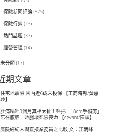
保險新聞評論
(875)
保險行銷
(23)
熱門話題
(37)
經營管理
(14)
未分類
(17)
近期文章
住宅地震險 國內近6成未投保 【工商時報/黃惠
聆】
肚痛嘔吐3個月真相太扯！醫把「18cm手術剪」
忘在腹腔 她腸壞死險喪命 【ctwant/陳頡】
產險經紀人與直接業務員之比較 文：江朝峰