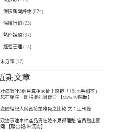
保險新聞評論
(874)
保險行銷
(23)
熱門話題
(37)
經營管理
(14)
未分類
(17)
近期文章
肚痛嘔吐3個月真相太扯！醫把「18cm手術剪」
忘在腹腔 她腸壞死險喪命 【ctwant/陳頡】
產險經紀人與直接業務員之比較 文：江朝峰
致癌毒油事件產品責任險不見得理賠 官員點出關
鍵 【聯合報/朱漢崙】