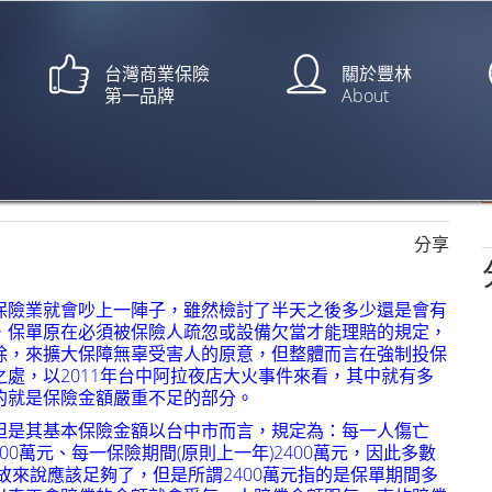
台灣商業保險
關於豐林
第一品牌
About
判刑
【中央社/蔡沛琪】
分享
保險業就會吵上一陣子，雖然檢討了半天之後多少還是會有
，保單原在必須被保險人疏忽或設備欠當才能理賠的規定，
除，來擴大保障無辜受害人的原意，但整體而言在強制投保
處，以2011年台中阿拉夜店大火事件來看，其中就有多
的就是保險金額嚴重不足的部分。
但是其基本保險金額以台中市而言，規定為：每一人傷亡
00萬元、每一保險期間(原則上一年)2400萬元，因此多數
故來說應該足夠了，但是所謂2400萬元指的是保單期間多