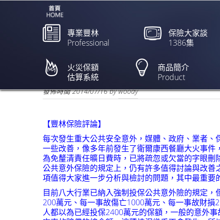
專業豐林
保險大家談
Professional
1386集
KTV火災釀5死 負責人
火災保額
商品簡介
估算系統
Product
欲閱讀全文請點上列新聞標題
發佈時間
2014/07/16
by
woody
【豐林保險評論】
每次發生重大公共安全意外，媒體、政府、業者、
一些改善，像多年前發生了衛爾康西餐廳大火事件
為免釐清責任曠日費時，已將疏忽或欠當的字眼刪
公共意外保險的規定上，仍有許多值得討論與改善之
項值得大家進一步分析與檢討的問題，其中最重要
目前八大行業已納入強制投保公共意外險的規定，
200萬元、每一事故傷亡1000萬元、每一事故財損2
人都以為已經投保2400萬元的保額，一般的意外事