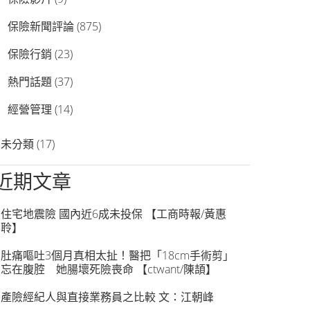
保險新聞評論
(875)
保險行銷
(23)
熱門話題
(37)
經營管理
(14)
未分類
(17)
近期文章
住宅地震險 國內近6成未投保 【工商時報/黃惠
聆】
肚痛嘔吐3個月真相太扯！醫把「18cm手術剪」
忘在腹腔 她腸壞死險喪命 【ctwant/陳頡】
產險經紀人與直接業務員之比較 文：江朝峰