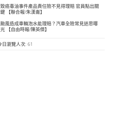
致癌毒油事件產品責任險不見得理賠 官員點出關
鍵 【聯合報/朱漢崙】
颱風造成車輛泡水能理賠？汽車全險常見迷思曝
光 【自由時報/陳英傑】
今日瀏覽人次:
61