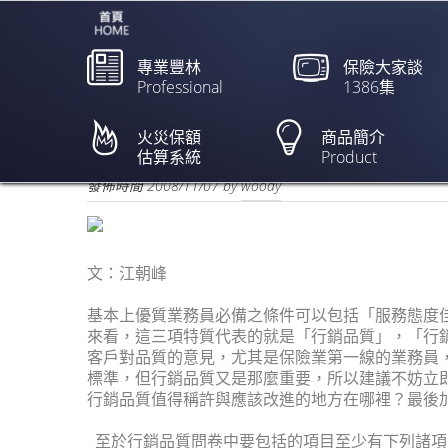
專業豐林
保險大家談
Professional
1386集
產險行銷品質管理
火災保額
商品簡介
估算系統
Product
欲閱讀全文請點上列新聞標題
發佈時間
2008/11/07
by
woody
文：江朝峰
基本上優質業務員必備之條件可以包括「服務態度
來看，這三項特質代表的就是「行銷品質」，「行
客戶對品質的意見，尤其是保險業第一線的業務員
標準，但行銷品質又是那麼重要，所以建議不妨立
行銷品質值得稱許與應該改進的地方在哪裡？最後
至於行銷品質問卷中要包括的項目至少有下列諸項