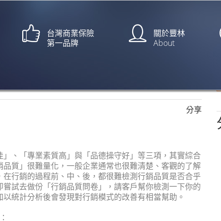
台灣商業保險
關於豐林
第一品牌
About
分享
佳」、「專業素質高」與「品德操守好」等三項，其實綜合
銷品質」很難量化，一般企業通常也很難清楚、客觀的了解
，在行銷的過程前、中、後，都很難檢測行銷品質是否合乎
即嘗試去做份「行銷品質問卷」，請客戶幫你檢測一下你的
加以統計分析後會發現對行銷模式的改善有相當幫助。
：