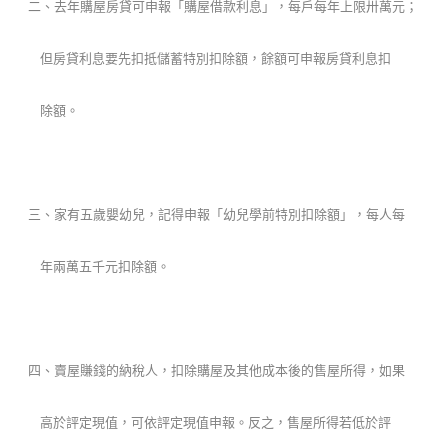
二、去年購屋房貸可申報「購屋借款利息」，每戶每年上限卅萬元；
但房貸利息要先扣抵儲蓄特別扣除額，餘額可申報房貸利息扣
除額。
三、家有五歲嬰幼兒，記得申報「幼兒學前特別扣除額」，每人每
年兩萬五千元扣除額。
四、賣屋賺錢的納稅人，扣除購屋及其他成本後的售屋所得，如果
高於評定現值，可依評定現值申報。反之，售屋所得若低於評