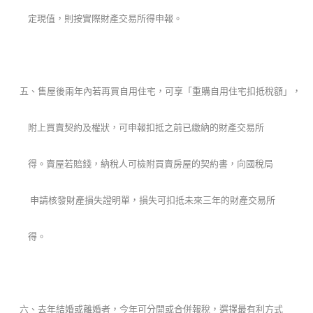
定現值，則按實際財產交易所得申報。
五、售屋後兩年內若再買自用住宅，可享「重購自用住宅扣抵稅額」，
附上買賣契約及權狀，可申報扣抵之前已繳納的財產交易所
得。賣屋若賠錢，納稅人可檢附買賣房屋的契約書，向國稅局
申請核發財產損失證明單，損失可扣抵未來三年的財產交易所
得。
六、去年結婚或離婚者，今年可分開或合併報稅，選擇最有利方式