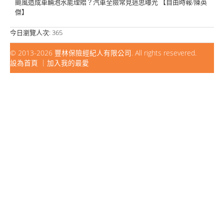
颱風造成車輛泡水能理賠？汽車全險常見迷思曝光 【自由時報/陳英
傑】
今日瀏覽人次:
365
© 2013-2026
豐林保險經紀人有限公司
. All rights resevered.
設為首頁
｜
加入我的最愛