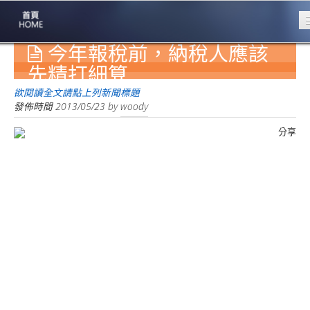
今年報稅前，納稅人應該
專業豐林
Professional
先精打細算
保險大家談
欲閱讀全文請點上列新聞標題
1386集
發佈時間
2013/05/23
by
woody
分享
台灣商業保險
第一品牌
關於豐林
About
服務項目
Service
火災保額
估算系統
商品簡介