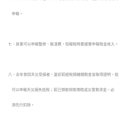
申報。
七、房東可以申報整修、裝潢費，但報稅時要據實申報租金收入。
八、去年曾因天災受損者，當初若經稅捐機關勘查並取得證明，就
可以申報天災損失抵稅；若已領取保險理賠或災害救濟金，必
須先行扣除。