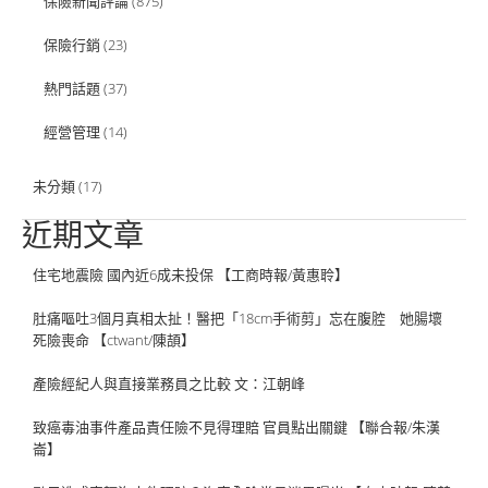
保險新聞評論
(875)
保險行銷
(23)
熱門話題
(37)
經營管理
(14)
未分類
(17)
近期文章
住宅地震險 國內近6成未投保 【工商時報/黃惠聆】
肚痛嘔吐3個月真相太扯！醫把「18cm手術剪」忘在腹腔 她腸壞
死險喪命 【ctwant/陳頡】
產險經紀人與直接業務員之比較 文：江朝峰
致癌毒油事件產品責任險不見得理賠 官員點出關鍵 【聯合報/朱漢
崙】