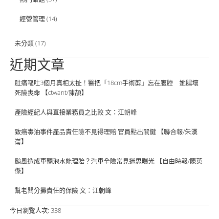
經營管理
(14)
未分類
(17)
近期文章
肚痛嘔吐3個月真相太扯！醫把「18cm手術剪」忘在腹腔 她腸壞
死險喪命 【ctwant/陳頡】
產險經紀人與直接業務員之比較 文：江朝峰
致癌毒油事件產品責任險不見得理賠 官員點出關鍵 【聯合報/朱漢
崙】
颱風造成車輛泡水能理賠？汽車全險常見迷思曝光 【自由時報/陳英
傑】
幫老闆分攤責任的保險 文：江朝峰
今日瀏覽人次:
338