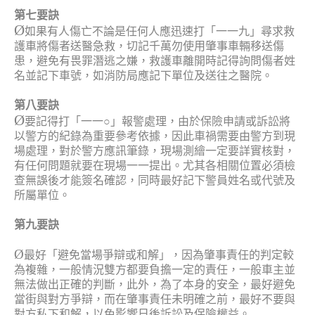
第七要訣
Ø
如果有人傷亡不論是任何人應迅速打「一一九」尋求救
護車將傷者送醫急救，切記千萬勿使用肇事車輛移送傷
患，避免有畏罪潛逃之嫌，救護車離開時記得詢問傷者姓
名並記下車號，如消防局應記下單位及送往之醫院。
第八要訣
Ø
要記得打「一一○」報警處理，由於保險申請或訴訟將
以警方的紀錄為重要參考依據，因此車禍需要由警方到現
場處理，對於警方應訊筆錄，現場測繪一定要詳實核對，
有任何問題就要在現場一一提出。尤其各相關位置必須檢
查無誤後才能簽名確認，同時最好記下警員姓名或代號及
所屬單位。
第九要訣
Ø
最好「避免當場爭辯或和解」，因為肇事責任的判定較
為複雜，一般情況雙方都要負擔一定的責任，一般車主並
無法做出正確的判斷，此外，為了本身的安全，最好避免
當街與對方爭辯，而在肇事責任未明確之前，最好不要與
對方私下和解，以免影響日後訴訟及保險權益。