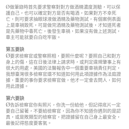
Ø
做筆錄時首先要求警察對對方做酒精濃度測驗，可以保
護自己，也可以確定對方是否有喝酒，如果對方不幸死
亡，則可要求抽眼球液做酒精及藥物測試，有個案例表面
上是車禍致死，可是做完酒精及藥物測試後，才知道死者
是先藥物中毒死亡，後發生車禍，如果沒有做上述測試，
車主可能就要白白吃牢飯。
第五要訣
Ø
要求檢察官或警察照相，要照什麼呢？要照自己和對方
身上的傷，這在日後法律上請求時，或判定違規肇事上有
很大的用處，美國的法醫報告中一個重要車禍責任判定，
我想臺灣很多檢察官還不知道如何用此項證據作為法庭證
據，重要的事你要求檢察官做，他才一定會去問人，如何
用此證據。
第六要訣
Ø
告訴檢察官你有照片，你洗一份給他，但記得底片一定
要自己留著，不要給檢察官，因為你不知道你遇到的是認
真，或是敗類型的檢察官，把證據留在自己身上最安全，
最後記得態度要客氣。