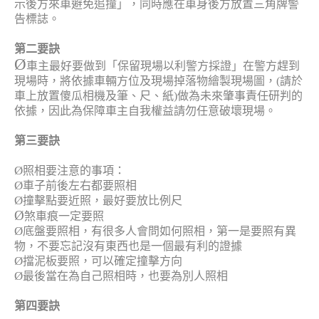
Product
示後方來車避免追撞」，同時應在車身後方放置三角牌警
告標誌。
第二要訣
Ø
車主最好要做到「保留現場以利警方採證」在警方趕到
現場時，將依據車輛方位及現場掉落物繪製現場圖，
(
請於
車上放置傻瓜相機及筆、尺、紙
)
做為未來肇事責任研判的
依據，因此為保障車主自我權益請勿任意破壞現場。
第三要訣
Ø
照相要注意的事項：
Ø
車子前後左右都要照相
Ø
撞擊點要近照，最好要放比例尺
Ø
煞車痕一定要照
Ø
底盤要照相，有很多人會問如何照相，第一是要照有異
物，不要忘記沒有東西也是一個最有利的證據
Ø
擋泥板要照，可以確定撞擊方向
Ø
最後當在為自己照相時，也要為別人照相
第四要訣