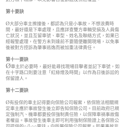
第十要訣
Ø
大部分車主擦撞後，都認為只是小事故，不想浪費時
間，最好還是下車處理，且應詳查雙方車輛受損及人員傷
亡狀況，並且互留車號、車型、姓名及聯絡方式，如果已
經報警處理，在警方未到達前不要隨便離開現場，以免事
後被對方控訴為肇事逃逸而被加重法律責任。
第十一要訣
Ø
車主於必要時，最好能尋找現場目擊者並記下車號，如
在十字路口則要注意「紅綠燈及時間」以作為日後訴訟的
保留證人。
第十二要訣
Ø
有投保的車主記得要向保險公司報案，依保險法相關規
定車主應於事故發生後立即告知保險公司。目前政府已規
定強制汽、機車都要投保強制責任險，以保障車禍事故傷
者權益。事故發生後車主即可利用強制保險證上各保險公
司提供的○八○○電話，向所屬保險公司報案。如果事故非