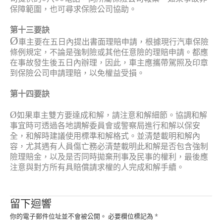
保障範圍，也可尋求保險公司協助。
第十三要訣
Ø
車主要在五日內提出書面理賠申請，根據現行汽車保險
條例規定，不論是強制險或其他任意險的理賠申請。都應
在事故發生後五日內辦理，因此，車主應攜帶駕照及印章
到保險公司申請理賠，以免權益受損。
第十四要訣
Ø
如果車主雙方要達成和解，請注意和解細節。協調和解
事宜時可透過各地調解委員會或警察局進行和解以保安
全，和解時建議使用標準和解格式。並清楚載明和解內
容，尤其遇有人員傷亡務必清楚載明此和解是否包含強制
險理賠金，以及是否同時拋棄刑事及民事的權利，最後應
注意與對方所有具賠償請求權的人完成和解手續。
留下迴響
你的電子郵件位址並不會被公開。
必要欄位標記為
*