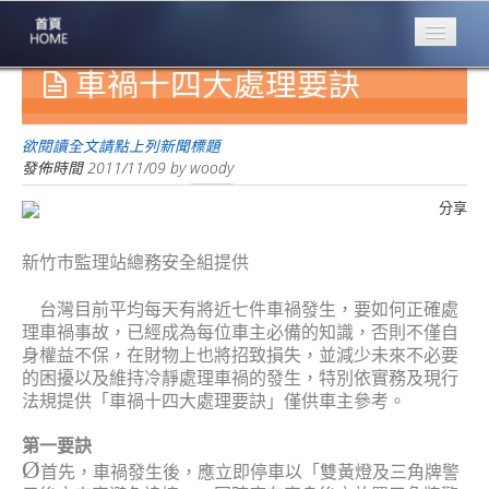
車禍十四大處理要訣
專業豐林
Professional
保險大家談
欲閱讀全文請點上列新聞標題
1386集
發佈時間
2011/11/09
by
woody
分享
台灣商業保險
第一品牌
新竹市監理站總務安全組提供
關於豐林
About
台灣目前平均每天有將近七件車禍發生，要如何正確處
理車禍事故，已經成為每位車主必備的知識，否則不僅自
服務項目
身權益不保，在財物上也將招致損失，並減少未來不必要
Service
的困擾以及維持冷靜處理車禍的發生，特別依實務及現行
法規提供「車禍十四大處理要訣」僅供車主參考。
火災保額
估算系統
第一要訣
Ø
商品簡介
首先，車禍發生後，應立即停車以「雙黃燈及三角牌警