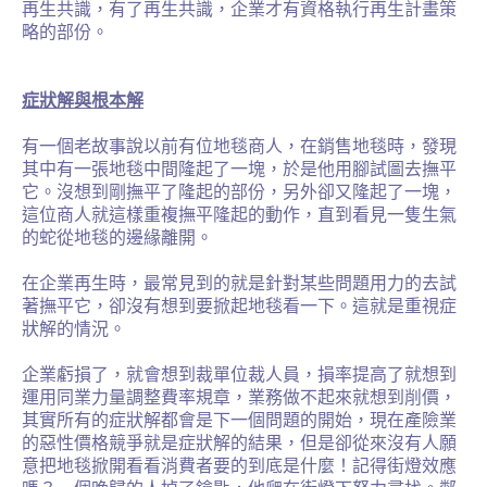
再生共識，有了再生共識，企業才有資格執行再生計畫策
略的部份。
症狀解與根本解
有一個老故事說以前有位地毯商人，在銷售地毯時，發現
其中有一張地毯中間隆起了一塊，於是他用腳試圖去撫平
它。沒想到剛撫平了隆起的部份，另外卻又隆起了一塊，
這位商人就這樣重複撫平隆起的動作，直到看見一隻生氣
的蛇從地毯的邊緣離開。
在企業再生時，最常見到的就是針對某些問題用力的去試
著撫平它，卻沒有想到要掀起地毯看一下。這就是重視症
狀解的情況。
企業虧損了，就會想到裁單位裁人員，損率提高了就想到
運用同業力量調整費率規章，業務做不起來就想到削價，
其實所有的症狀解都會是下一個問題的開始，現在產險業
的惡性價格競爭就是症狀解的結果，但是卻從來沒有人願
意把地毯掀開看看消費者要的到底是什麼！記得街燈效應