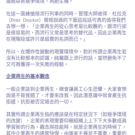
Product
擺脫惡質競爭環境，再創生機。
在這一窩蜂搶搭流行列車的同時，管理大師彼得．杜拉克
（
Peter
Druckor
）曾經說過的下面這段話可真的值得我們
去想一想，「企業再生的從心思考是比較難的，跟流行卻
是很容易的，而流行又常是思考的替代品，因此企業再生
在現階段或許只是超賣的名詞而已。」
所以，在爆炸性變動的現實環境中，對於所謂企業再生若
沒有比較根本的認識，純屬跟上流行的話，當然避免不了
又可再獲得一次失敗的經驗。
企業再生的基本觀念
一般企業談到企業再生，總會讓員工心生恐懼，大家會想
說是不是我錯了，才要來改我，因此潛意識中就會產生抗
拒感，抗拒被否定過去的一切。
其實所謂企業再生指的應該是在特定狀況下（如競爭環境
的改變），企業的表現需要仰賴組織上上下下大多數成員
學習新的行為，觀念與技能時，就是企業再生的時候了，
其中企業再生的速度快慢，由誰來主導並不重要，重要的