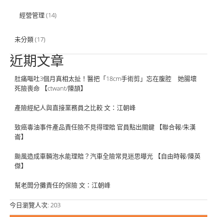
經營管理
(14)
未分類
(17)
近期文章
肚痛嘔吐3個月真相太扯！醫把「18cm手術剪」忘在腹腔 她腸壞
死險喪命 【ctwant/陳頡】
產險經紀人與直接業務員之比較 文：江朝峰
致癌毒油事件產品責任險不見得理賠 官員點出關鍵 【聯合報/朱漢
崙】
颱風造成車輛泡水能理賠？汽車全險常見迷思曝光 【自由時報/陳英
傑】
幫老闆分攤責任的保險 文：江朝峰
今日瀏覽人次:
203