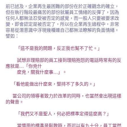
前已述及，企業再生最困難的部份在於正確觀念的確立，
但在執行階段最痛苦的部份就屬員工情緒的反彈了，因為
任何人都無法忍受被否定的感覺，而一般人只要被要求改
變，即會認定是被否定了，所以在企業再生過程中，非常
容易從潛意識中浮現幾種連自己都無法瞭解的負面情緒。
譬如：
「這不是我的問題，反正我也幫不了忙。」
試想非理賠部的員工接到理賠抱怨的電話時常有的反
應就是
…
「你兇什
麼兇，關我什麼事
…
」。
「看他能做出什麼來，堅持不了多久的。」
當公司的領導者致力於改革的同時，也當然會出現這樣
的聲音。
「我們又不是聖人，何必把標準定得這麼高？」
當慣用的標準是鬆散時，而可以有九十分，員工當然