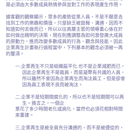
是必須由大多數成員熱情參與並對工作的表現產生作用。
據客觀的觀察顯示，眾多的產險從業人員，不是不願意去
找到工作的樂趣和價值，只是缺乏被鼓舞、溝通，因而不
知道如何去做而已，所以以往高層主管的領導重心係在於
如何做出精明的決策，現在則應調整為如何激發廣大成員
的原動力，進而改變多數成員的行為、觀念與技能。因此
企業再生計畫執行過程當中，下列基本的觀念必須被一再
的釐清。
一.
企業再生不只是組織扁平化
.
也不是企業減肥而已，
因此企業再生不是裁員，而是凝聚有共識的人員，
所以雖然不會因為企業再生而淘汰員工，但是卻會
因為員工表現不良而被淘汰。
二.
企業不是短期間腐化的，所以也不是短期間可以再
生。換言之，一個企
業花了多少時間老化或病化，當然也必須花相對時間
來重建。
三.
企業再生是被全員充分溝通的，而不是被遵從的，