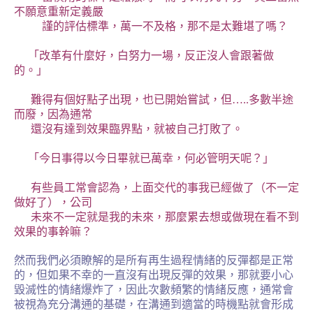
不願意重新定義嚴
謹的評估標準，萬一不及格，那不是太難堪了嗎？
「改革有什麼好，白努力一場，反正沒人會跟著做
的。」
難得有個好點子出現，也已開始嘗試，但
…..
多數半途
而廢，因為通常
還沒有達到效果臨界點，就被自己打敗了。
「今日事得以今日畢就已萬幸，何必管明天呢？」
有些員工常會認為，上面交代的事我已經做了（不一定
做好了），公司
未來不一定就是我的未來，那麼累去想或做現在看不到
效果的事幹嘛？
然而我們必須瞭解的是所有再生過程情緒的反彈都是正常
的，但如果不幸的一直沒有出現反彈的效果，那就要小心
毀滅性的情緒爆炸了，因此次數頻繁的情緒反應，通常會
被視為充分溝通的基礎，在溝通到適當的時機點就會形成