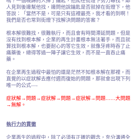
嗎？一個晚歸的人掉了鑰匙，他爬在街燈下努力尋找。鄰
人見到後邊幫他找，邊問他說鑰匙是否就掉在街燈下，他
答說：「當然不是，可是只有這裡最亮，我才看的到啊！
我們是否也常到街燈下找解決問題的答案？
根本解很難找，很難執行，而且會有時間滯延問題，但是
沒有找到根本解，企業的再生計畫根本無法著手，而且就
算找到根本解，也要耐心的等它生效，就像牙疼時吞了止
痛藥後，總得等過一陣子讓它生效，而不是一直吞止痛
藥。
在企業再生過程中最怕的還是茫然不知根本解在那裡，而
直覺的以症狀解去應付週而復始的問題，那就會出現下列
唯一的公式
—-
症狀解→問題→症狀解→問題→症狀解→問題
……
大問題
→無解。
執行力的貫徹
企業再生的過程中，除了必須有正確的觀念，充分溝通全