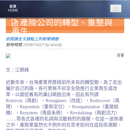
產險公司的轉型、重整與
專業豐林
Professional
再生
保險大家談
欲閱讀全文請點上列新聞標題
1386集
發佈時間
2008/10/27
by
woody
分享
台灣商業保險
第一品牌
文：江朝峰
關於豐林
About
近數年來，台灣產業界歷經前所未有的轉型期，為了走出
屬於自己
的
路，各行業無不卯足全勁進行企業再生或改
服務項目
革，以圖從舊有的巢臼跳脫出來，因此有所謂
Service
Reinvent
（再創），
Reengineer
（改造），
Rediscover
（再
現），
Reposition
（重新定位），
Reorganization
（重建組
火災保額
織），
Resystem
（再造系統），
Revitalizing
（再創
活
力）
估算系統
…….
等各式各樣的名詞與活動熱烈的展開，在這一波熱潮
之中，產險業當然也不例外的在思考如何在這段低潮期，
商品簡介