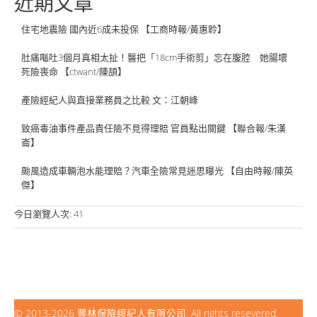
近期文章
住宅地震險 國內近6成未投保 【工商時報/黃惠聆】
肚痛嘔吐3個月真相太扯！醫把「18cm手術剪」忘在腹腔 她腸壞
死險喪命 【ctwant/陳頡】
產險經紀人與直接業務員之比較 文：江朝峰
致癌毒油事件產品責任險不見得理賠 官員點出關鍵 【聯合報/朱漢
崙】
颱風造成車輛泡水能理賠？汽車全險常見迷思曝光 【自由時報/陳英
傑】
今日瀏覽人次:
41
© 2013-2026
豐林保險經紀人有限公司
. All rights resevered.