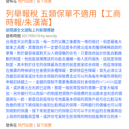
發佈在
熱門話題
|
留下迴響
列舉報稅 五類保單不適用【工商
時報/朱漢崙】
欲閱讀全文請點上列新聞標題
發佈時間
2017/05/10
by
woody
台灣是天災的重災區，每一次的災難之後都有一堆的檢討，但是最後大
都束之高閣，其實政府不一定要花這麼多的救災成本而獲得稀稀疏疏的
掌聲，對於最容易面對天災人禍侵襲的住宅，只要政府設計好能自動啟
動的制度，他就能發揮應該的功能去彌補一般人民的損失，這就是保險
制度，其中對於住宅的保障最為完善的就是居家綜合保險，而這項保險
在推廣的時候卻往往會遇到各種障礙，要排除這些障礙，首先必須立法
改變目前居家或住宅綜合保險的保險費支出可以列為每年申報所得稅的
申報扣除額之一，金額的限制不需要像壽險與社會保險的NT24000這麼
高，或許萬元左右即已足夠，那麼一般民眾投保的意願一定會大幅增
加，另外銀行可以改採PII的制度把貸款戶保險費的支出跟本金利息的償
還綁在一起，那麼目前投保住宅地震基本保險的貸款戶就可在比較沒有
負擔的情況下將保險升級到比較周延的保障，同時銀行的債權也可以得
到相對的保護，接下來就是執行的保險公司可以不計利益的去推廣再加
上政府的鼓勵與宣導，或許住宅家財全民保障的時刻就能夠早日到來。
發佈在
熱門話題
|
留下迴響