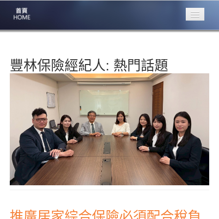
專業豐林
Professional
豐林保險經紀人:
熱門話題
保險大家談
1386集
台灣商業保險
第一品牌
關於豐林
About
服務項目
Service
火災保額
估算系統
商品簡介
推廣居家綜合保險必須配合稅負