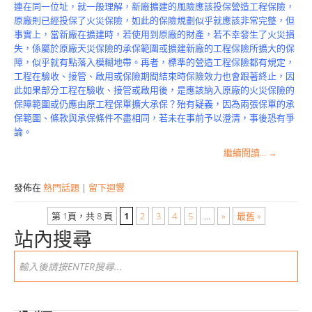
連在同一位址，就一般理解，新廠擴建的風險應該投保營造工程保險，
原廠則已經投保了火災保險，如此的保險規劃似乎就應該非常完整，但
事實上，當新廠在擴建時，若使用到原廠的財產，若不幸發生了火災損
失，係屬於原廠天災保險的承保範圍或擴建新廠的工程保險所擴大的保
障，似乎就有點落入模糊地帶。再者，標準的營造工程保險都有規定，
工程在驗收、接管、啟用或保險期間結束時保險效力也會跟著終止，因
此如果部分工程在驗收、接管或啟用後，是應該納入原廠的火災保險的
保障範圍或仍應由原工程保單擴大承保？殆有疑義，因為兩張保單的承
保範圍、條款與承保條件不盡相同，若未在事前予以澄清，事後恐有爭
論。
繼續閱讀…
→
發佈在
熱門話題
|
留下迴響
第 1頁，共 8 頁
1
2
3
4
5
...
»
最舊 »
站內搜尋