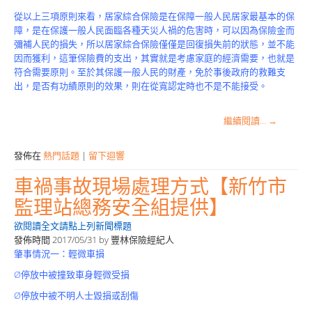
從以上三項原則來看，居家綜合保險是在保障一般人民居家最基本的保
障，是在保護一般人民面臨各種天災人禍的危害時，可以因為保險金而
彌補人民的損失，所以居家綜合保險僅僅是回復損失前的狀態，並不能
因而獲利，這筆保險費的支出，其實就是考慮家庭的經濟需要，也就是
符合需要原則。至於其保護一般人民的財產，免於事後政府的救難支
出，是否有功績原則的效果，則在從寬認定時也不是不能接受。
繼續閱讀…
→
發佈在
熱門話題
|
留下迴響
車禍事故現場處理方式【新竹市
監理站總務安全組提供】
欲閱讀全文請點上列新聞標題
發佈時間
2017/05/31
by
豐林保險經紀人
肇事情況一：輕微車損
Ø停放中被撞致車身輕微受損
Ø停放中被不明人士毀損或刮傷