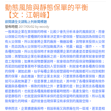
動態風險與靜態保單的平衡
【文：江朝峰】
欲閱讀全文請點上列新聞標題
發佈時間
2017/05/02
by
woody
一般來說企業在買保險的時候，比較少會先分析本身的風險狀況，而會
以保險公司有什麼種類的保單來決定買什麼保險，譬如說因為保險公司
有火災保險，所以就會將企業的廠房、機器設備、貨物拿來投保火災保
險，而且因為火災保險可以附加颱風洪水、地震、竊盜、爆炸、、、等
各種附加險，所以在投保時才來逐項選擇企業的資產是否要投保這些附
加險；再譬如說企業在新建廠房之前，若有保險的需求通常就會安排營
造工程保險；如果有貨物要運送時，就會很自然的投保貨物運輸保險；
而若因怕經營事業時不慎造成別人受到損害，則就會考慮各種責任保險
的保障，諸如此類，似乎每種企業在經營過程中的風險都可以找到相對
應的保單，由此推論，對於企業主來說，只要買齊各種商業保險，應該
就可以高枕無憂了，但是事實上絕非如此，其中除了各種保單都有除外
範圍與各種條件、條款的限制之外，更重要的是，對企業而言各種風險
都是動態的，也就是各種風險都會隨著時間而一直產生變化，但是保單
卻是靜態的，也就是說保單所承保的是投保當時的風險狀態，所以在風
險有變化的時候，或許就會出現保單沒有承保到的風險空隙。
舉例而言，企業擴建廠房時，假設新廠又與原廠在同一區域，甚至是相