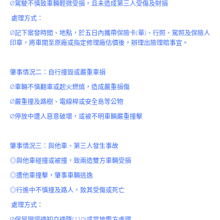
Ø駕駛不慎致車輛輕微受損，且未造成第三人受傷及財損
處理方式：
Ø記下案發時間、地點，於五日內攜帶保險卡(單)、行照、駕照及保險人
印章，將車開至原廠或指定修理廠估價後，辦理出險理賠事宜。
肇事情況二：自行撞毀或嚴重車損
Ø車輛不慎翻車或起火燃燒，造成嚴重損傷
Ø嚴重撞及路樹、電線桿或安全島等公物
Ø停放中遭人惡意破壞，或被不明車輛嚴重撞擊
肇事情況三：與他車、第三人發生事故
◎與他車碰撞或被撞，致兩造雙方車輛受損
◎遭他車撞擊，肇事車輛逃逸
◎行進中不慎撞及路人，致其受傷或死亡
處理方式：
Ø保留現場通知交通隊(110)或當地警方處理