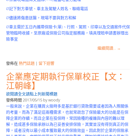
Ø記下對方車號、車主及駕駛人姓名、聯絡電話
Ø儘速將傷患送醫，現場不要與對方和解
Ø車主需於五日內攜帶保險卡(單)、行照、駕照、印章以及交通案件代保
管物臨時收據，至原廠或保險公司指定服務廠，填具理賠申請書辦理出
險事宜
繼續閱讀…
→
發佈在
熱門話題
|
留下迴響
企業應定期執行保單校正【文：
江朝峰】
欲閱讀全文請點上列新聞標題
發佈時間
2017/05/15
by
woody
一般來說，企業在購買火險時多是基於銀行貸款需要或者因為人際關係
的考量，而為了滿足這兩種需求，也就常疏忽了保險最大的功能是在保
障企業的存續。而且企業在投保時，常因險種的複雜與內容的難以理
解，造成甚多保險承辦以為已妥善安排保險，其實並沒有得到真正的保
障，或者沒有以最小成本獲致最大的保險效益。因此對於企業的保險承