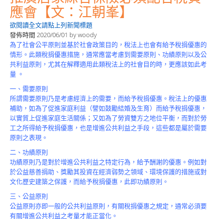
Product
應會【文：江朝峯】
欲閱讀全文請點上列新聞標題
發佈時間
2020/06/01
by
woody
為了社會公平原則並基於社會政策目的，稅法上也會有給予稅捐優惠的
情形。此類稅捐優惠措施，通常應當考慮到需要原則、功績原則以及公
共利益原則，尤其在解釋適用此類稅法上的社會目的時，更應該如此考
量 。
一、需要原則
所謂需要原則乃是考慮經濟上的需要，而給予稅捐優惠。稅法上的優惠
補助，如為了促進家庭利益（譬如鼓勵結婚及生育）而給予稅捐優惠，
以實質上促進家庭生活關係；又如為了勞資雙方之地位平衡，而對於勞
工之所得給予稅捐優惠，也是增進公共利益之手段，這些都是屬於需要
原則之表現。
二、功績原則
功績原則乃是對於增進公共利益之特定行為，給予酬謝的優惠。例如對
於公益慈善捐助、獎勵其投資在經濟弱勢之領域、環境保護的措施或對
文化歷史建築之保護，而給予稅捐優惠，此即功績原則。
三、公益原則
公益原則亦即一般的公共利益原則，有關稅捐優惠之規定，通常必須要
有關增進公共利益之考量才能正當化。