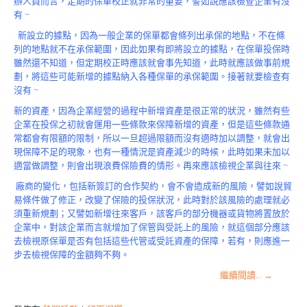
辦人員而言，定期的保單校正就非常的重要，譬如說應該檢查企業有沒
有 ~
新設立的據點，因為一般企業的保單都會條列出承保的地點，不在條
列的地點就不在承保範圍，因此如果有即將設立的據點，在保單投保時
雖然還不知道，但定期校正時應該就會事先知道，此時就應該做事前規
劃，將這些可能新增的據點納入各種保單的承保範圍。接著就要檢查有
沒有 ~
新的資產，因為企業經營的過程中新增資產是很正常的狀況，雖然有些
企業在投保之初就會運用一些條款來保障新增的資產，但是這些條款通
常都會有限額的限制，所以一旦超過限額而沒有適時加以調整，就會出
現保障不足的現象，也有一種情況是資產減少的時候，此時如果未加以
適當做調整，則會出現浪費保險費的情形。再來應該檢視企業與往來 ~
廠商的變化，包括新簽訂的合作契約，會不會造成新的風險，譬如說貿
易條件做了修正，改變了保險的投保狀況，此時對於該風險的處理就必
須重新規劃；又譬如新增往來客戶，該客戶的部分機器或貨物將置放於
企業中，對該企業而言就增加了保管與受託上的風險，就這個部分應該
去檢視原保單是否有包括這些代管或受託資產的保障，若有，則應進一
步去檢視保障的金額夠不夠。
繼續閱讀…
→