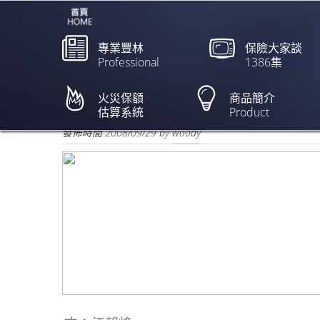
專業豐林
保險大家談
Professional
1386集
企業投保前 請注意沒保到
火災保額
商品簡介
估算系統
Product
欲閱讀全文請點上列新聞標題
發佈時間
2008/09/29
by
woody