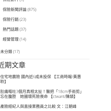
保險新聞評論
(875)
保險行銷
(23)
熱門話題
(37)
經營管理
(14)
未分類
(17)
近期文章
住宅地震險 國內近6成未投保 【工商時報/黃惠
聆】
肚痛嘔吐3個月真相太扯！醫把「18cm手術剪」
忘在腹腔 她腸壞死險喪命 【ctwant/陳頡】
產險經紀人與直接業務員之比較 文：江朝峰