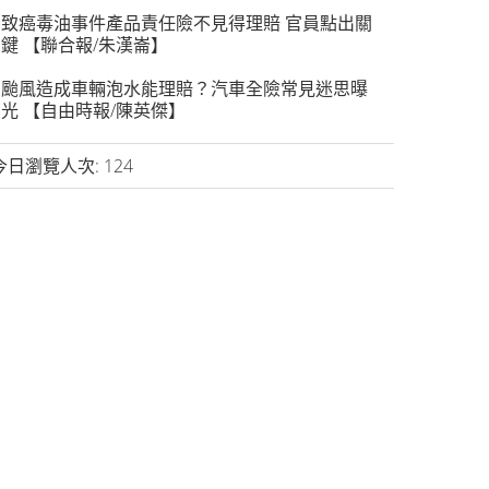
致癌毒油事件產品責任險不見得理賠 官員點出關
鍵 【聯合報/朱漢崙】
颱風造成車輛泡水能理賠？汽車全險常見迷思曝
光 【自由時報/陳英傑】
今日瀏覽人次:
124