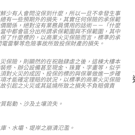
鮮少有人會問沒保到什麼，所以一旦不幸發生事
總有一些預期外的損失，其實任何保險的承保範
價關係，絕對沒有業務員慣用的話術－－「什麼
當中都會區分出所謂承保範圍與不保範圍，其中
保了什麼標的，以商業火災保險而言，標準的承
閃電雷擊等危險事故所致投保財產的損失。
災保險，則顯然的在祝融肆虐之後，這棟大樓本
裝修、辦公設備甚至現金、珠寶、字畫等，似乎
須對火災的成因、投保的標的與保單做進一步確
項才能確定理賠的狀況，以標準的商業火災保險
故引起之火災或其延燒所致之損失不負賠償責
地質鬆動、沙及土壤流失。
水庫、水壩、堤岸之崩潰氾濫。