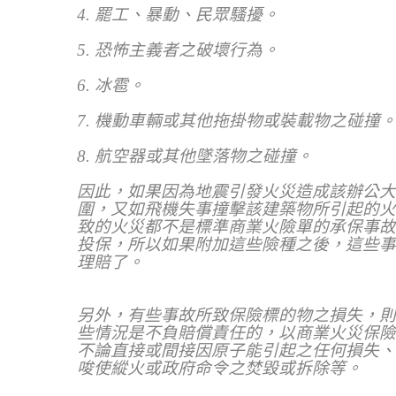
4.
罷工、暴動、民眾騷擾。
5.
恐怖主義者之破壞行為。
6.
冰雹。
7.
機動車輛或其他拖掛物或裝載物之碰撞
8.
航空器或其他墜落物之碰撞。
因此，如果因為地震引發火災造成該辦公大
圍，又如飛機失事撞擊該建築物所引起的火
致的火災都不是標準商業火險單的承保事故
投保，所以如果附加這些險種之後，這些事
理賠了。
另外，有些事故所致保險標的物之損失，則
些情況是不負賠償責任的，以商業火災保險
不論直接或間接因原子能引起之任何損失、
唆使縱火或政府命令之焚毀或拆除等。