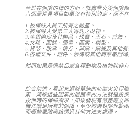
至於在保險的標的方面，就商業火災保險部
六個最常見項目如果沒有特別約定，都不在
1.
被保險人員工所有之動產。
2.
被保險人受第三人寄託之財物。
3.
金銀條塊及其製品、珠寶、玉石、首飾、
4.
文稿、圖樣、圖畫、圖案、模型。
5.
貨幣、股票、債券、郵票、票據及其他有
6.
各種文件、證件、帳簿或其他商業憑證簿
然而如果是違禁品或各種動物及植物除非有
綜合前述，看起來還蠻單純的商業火災保險
素，消除這些因素的最簡單的方法就是投保
投保時的保障需求，如果發現有落差應立即
無法購足所有的保障，至少透過對除外範圍
而哪些風險應該透過其他方法來處理。