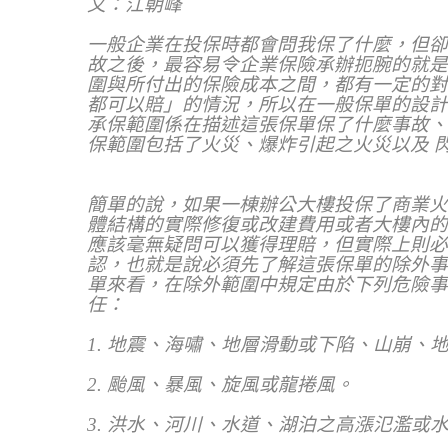
文：江朝峰
一般企業在投保時都會問我保了什麼，但卻
故之後，最容易令企業保險承辦扼腕的就是
圍與所付出的保險成本之間，都有一定的對
都可以賠」的情況，所以在一般保單的設計
承保範圍係在描述這張保單保了什麼事故、
保範圍包括了火災、爆炸引起之火災以及 
簡單的說，如果一棟辦公大樓投保了商業火
體結構的實際修復或改建費用或者大樓內的
應該毫無疑問可以獲得理賠，但實際上則必
認，也就是說必須先了解這張保單的除外事
單來看，在除外範圍中規定由於下列危險事
任：
1.
地震、海嘯、地層滑動或下陷、山崩、
2.
颱風、暴風、旋風或龍捲風。
3.
洪水、河川、水道、湖泊之高漲氾濫或