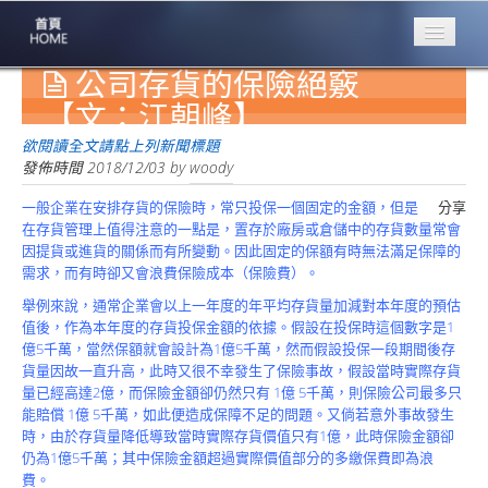
公司存貨的保險絕竅
專業豐林
Professional
【文：江朝峰】
保險大家談
欲閱讀全文請點上列新聞標題
1386集
發佈時間
2018/12/03
by
woody
一般企業在安排存貨的保險時，常只投保一個固定的金額，但是
分享
台灣商業保險
在存貨管理上值得注意的一點是，置存於廠房或倉儲中的存貨數量常會
第一品牌
因提貨或進貨的關係而有所變動。因此固定的保額有時無法滿足保障的
需求，而有時卻又會浪費保險成本（保險費）。
關於豐林
About
舉例來說，通常企業會以上一年度的年平均存貨量加減對本年度的預估
值後，作為本年度的存貨投保金額的依據。假設在投保時這個數字是1
服務項目
億5千萬，當然保額就會設計為1億5千萬，然而假設投保一段期間後存
Service
貨量因故一直升高，此時又很不幸發生了保險事故，假設當時實際存貨
量已經高達2億，而保險金額卻仍然只有 1億 5千萬，則保險公司最多只
火災保額
能賠償 1億 5千萬，如此便造成保障不足的問題。又倘若意外事故發生
估算系統
時，由於存貨量降低導致當時實際存貨價值只有1億，此時保險金額卻
仍為1億5千萬；其中保險金額超過實際價值部分的多繳保費即為浪
商品簡介
費。