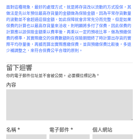
Product
面對這種現象，最好的處理方式，就是將存貨改以流動的方式投保，其
做法是先以年預估最高存貨量的金額做為保險金額，因為平常存貨數量
的波動並不會超過這個金額，如此保障就會非常充分而完整，但是如果
保費的計算也以最高存貨量來洽收，則明顯將多付了保費，因此保費的
計算應以該保險金額乘以費率後，再乘以一定的預收比率，做為預繳保
費的標準，其實際繳交的保費數額則在保險期間終了時計算出存貨的實
際平均存量後，再據而算出實際應繳保費，並與預繳保費比較後，多退
少補調整之，來符合保費公平合理的原則。
留下迴響
你的電子郵件位址並不會被公開。
必要欄位標記為
*
內容
名稱
*
電子郵件
*
個人網站