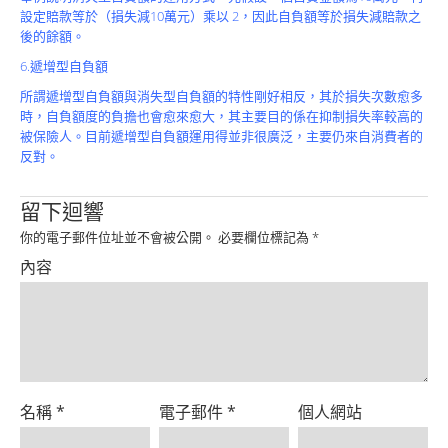
設定賠款等於（損失減10萬元）乘以 2，因此自負額等於損失減賠款之
後的餘額。
6.遞增型自負額
所謂遞增型自負額與消失型自負額的特性剛好相反，其於損失次數愈多
時，自負額度的負擔也會愈來愈大，其主要目的係在抑制損失率較高的
被保險人。目前遞增型自負額運用得並非很廣泛，主要仍來自消費者的
反對。
留下迴響
你的電子郵件位址並不會被公開。
必要欄位標記為
*
內容
名稱
*
電子郵件
*
個人網站