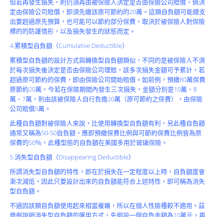
但若再發生損失，則仍須再由被保險人決定是否由保險公司賠償，倘決
定由保險公司賠償，即須先繳該原可節約的20萬。這類自負額可能總支
出要超過原先預算，也可能可以節約部分保費，取決於被保險人對保險
標的的防護情形，以及損失發生的狀態而定。
4.累積型自負額（Cumulative Deductible）
累積型自負額的設計方式與轉換型自負額類似，不同的是被保險人不須
於每次損失後決定是否由保險公司理賠，該多次損失金額可予累計，若
超過原可節約的保費，即由保險公司開始賠償。如前例，預繳80萬保費
原節約20萬，今若在保險期間內發生三次損失，金額分別是10萬、8
萬、7萬，則由該被保險人自行負擔20萬（原可節約之保費），由保險
公司賠償5萬。
此種自負額對被保險人來說，比使用轉換型自負額有利，另此種自負額
通常又稱為50-50自負額，應即預繳保費比例與可節約保費比例皆為原
保費的50％，此種型態的自負額在美國多用於玻璃保險。
5.消失型自負額（Disappearing Deductible）
所謂消失型自負額的特性，即在於損失在一定程度以上時，自負額度會
漸次減低，因此只要設計出來的自負額能符合上述特性，即可稱為消失
型自負額。
不過因該類自負額使用起來相當複雜，所以在個人性險種較不適用。茲
舉例說明消失型自負額的運用方式，先假設一個自負金額為10萬元，再