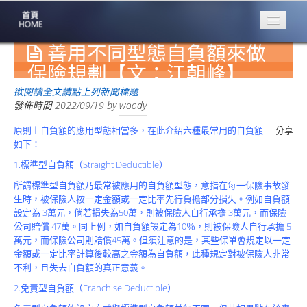
善用不同型態自負額來做
專業豐林
Professional
保險規劃【文：江朝峰】
保險大家談
欲閱讀全文請點上列新聞標題
1386集
發佈時間
2022/09/19
by
woody
原則上自負額的應用型態相當多，在此介紹六種最常用的自負額
分享
台灣商業保險
如下：
第一品牌
1.標準型自負額（Straight Deductible）
關於豐林
所謂標準型自負額乃最常被應用的自負額型態，意指在每一保險事故發
About
生時，被保險人按一定金額或一定比率先行負擔部分損失。例如自負額
設定為 3萬元，倘若損失為50萬，則被保險人自行承擔 3萬元，而保險
服務項目
公司賠償 47萬。同上例，如自負額設定為10％，則被保險人自行承擔 5
Service
萬元，而保險公司則賠償45萬。但須注意的是，某些保單會規定以一定
金額或一定比率計算後較高之金額為自負額，此種規定對被保險人非常
火災保額
不利，且失去自負額的真正意義。
估算系統
2.免責型自負額（Franchise Deductible）
商品簡介