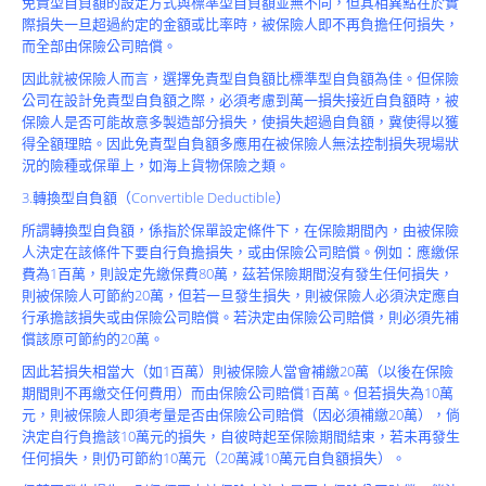
免責型自負額的設定方式與標準型自負額並無不同，但其相異點在於實
Product
際損失一旦超過約定的金額或比率時，被保險人即不再負擔任何損失，
而全部由保險公司賠償。
因此就被保險人而言，選擇免責型自負額比標準型自負額為佳。但保險
公司在設計免責型自負額之際，必須考慮到萬一損失接近自負額時，被
保險人是否可能故意多製造部分損失，使損失超過自負額，冀使得以獲
得全額理賠。因此免責型自負額多應用在被保險人無法控制損失現場狀
況的險種或保單上，如海上貨物保險之類。
3.轉換型自負額（Convertible Deductible）
所謂轉換型自負額，係指於保單設定條件下，在保險期間內，由被保險
人決定在該條件下要自行負擔損失，或由保險公司賠償。例如：應繳保
費為1百萬，則設定先繳保費80萬，茲若保險期間沒有發生任何損失，
則被保險人可節約20萬，但若一旦發生損失，則被保險人必須決定應自
行承擔該損失或由保險公司賠償。若決定由保險公司賠償，則必須先補
償該原可節約的20萬。
因此若損失相當大（如1百萬）則被保險人當會補繳20萬（以後在保險
期間則不再繳交任何費用）而由保險公司賠償1百萬。但若損失為10萬
元，則被保險人即須考量是否由保險公司賠償（因必須補繳20萬），倘
決定自行負擔該10萬元的損失，自彼時起至保險期間結束，若未再發生
任何損失，則仍可節約10萬元（20萬減10萬元自負額損失）。