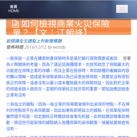
如何檢視商業火災保險
專業豐林
Professional
單？【文：江朝峰】
保險大家談
欲閱讀全文請點上列新聞標題
1386集
發佈時間
2016/12/12
by
woody
一般來說，企業在購買財產保險時多是基於銀行貸款需要或者因
分享
台灣商業保險
為人際關係的考量，而為了滿足這兩種需求，也就常疏忽了保險最大的
第一品牌
功能是在保障企業的存續。而且企業在投保時，常因險種的複雜與內容
的難以理解，造成甚多保險承辦以為已妥善安排保險，其實並沒有得到
關於豐林
真正的保障，或者沒有以最小成本獲致最大的保險效益。因此對於企業
About
的保險承辦人員而言，定期的保單校正就非常的重要，譬如說應該檢查
企業有沒有 ~
服務項目
Service
□ 新設立的據點，因為一般企業的保單都會條列出承保的地點，不在條
列的地點就不在承保範圍，因此如果有即將設立的據點，在保單投保時
火災保額
雖然還不知道，但定期校正時應該就會事先知道，此時就應該做事前規
估算系統
劃，將這些可能新增的據點納入各種保單的承保範圍。接著就要檢查有
沒有 ~
商品簡介