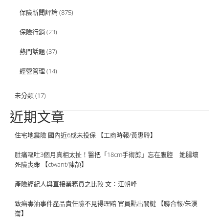
保險新聞評論
(875)
保險行銷
(23)
熱門話題
(37)
經營管理
(14)
未分類
(17)
近期文章
住宅地震險 國內近6成未投保 【工商時報/黃惠聆】
肚痛嘔吐3個月真相太扯！醫把「18cm手術剪」忘在腹腔 她腸壞
死險喪命 【ctwant/陳頡】
產險經紀人與直接業務員之比較 文：江朝峰
致癌毒油事件產品責任險不見得理賠 官員點出關鍵 【聯合報/朱漢
崙】