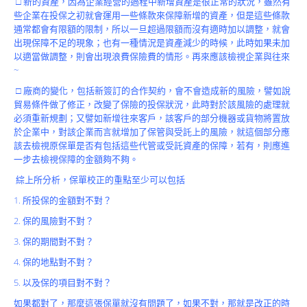
□ 新的資產，因為企業經營的過程中新增資產是很正常的狀況，雖然有
Product
些企業在投保之初就會運用一些條款來保障新增的資產，但是這些條款
通常都會有限額的限制，所以一旦超過限額而沒有適時加以調整，就會
出現保障不足的現象；也有一種情況是資產減少的時候，此時如果未加
以適當做調整，則會出現浪費保險費的情形。再來應該檢視企業與往來
~
□ 廠商的變化，包括新簽訂的合作契約，會不會造成新的風險，譬如說
貿易條件做了修正，改變了保險的投保狀況，此時對於該風險的處理就
必須重新規劃；又譬如新增往來客戶，該客戶的部分機器或貨物將置放
於企業中，對該企業而言就增加了保管與受託上的風險，就這個部分應
該去檢視原保單是否有包括這些代管或受託資產的保障，若有，則應進
一步去檢視保障的金額夠不夠。
綜上所分析，保單校正的重點至少可以包括
1. 所投保的金額對不對？
2. 保的風險對不對？
3. 保的期間對不對？
4. 保的地點對不對？
5. 以及保的項目對不對？
如果都對了，那麼這張保單就沒有問題了，如果不對，那就是改正的時