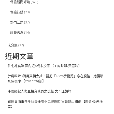
保險新聞評論
(875)
保險行銷
(23)
熱門話題
(37)
經營管理
(14)
未分類
(17)
近期文章
住宅地震險 國內近6成未投保 【工商時報/黃惠聆】
肚痛嘔吐3個月真相太扯！醫把「18cm手術剪」忘在腹腔 她腸壞
死險喪命 【ctwant/陳頡】
產險經紀人與直接業務員之比較 文：江朝峰
致癌毒油事件產品責任險不見得理賠 官員點出關鍵 【聯合報/朱漢
崙】