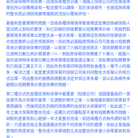
新的承保條件與保費，因為保單整合以後，理論上保險公司的出單成本
降低所以保費應該有一點空間可以調降，至於承保條件，也會因為保單
的整合而必須因為實際風險狀況加以重新評估。
最後則是最實際的問題，因為各種保單通常都會規定如果因為被保險人
提出終止契約的要求，則已到期的保險費要以短期費率計收，而我們若
要將很多張保單立即整合承一張大保單，就要將這些現有的保單退保，
也就是要終止這些保險契約，因此勢必面臨原保險公司可能會以短期費
率來計算退保保費的問題，以投保了六個月退保而言，用短期費率計算
比按照日數比例計算要貴15%，例如原保單的保費繳了十萬元，經過六
個月退保時本來按日數比例來算應該要退還五萬元，但如果按短期費率
則只能退三萬五千元，因此所有保單同時退保時就會產生一筆不小的損
失，解決之道，就是要求原保單的保險公司來共同整合大保單以共保方
式出單，而由整合的服務與規劃來決定共保比率多寡，並以此為條件來
避開以短期費率計算退保費的問題。
第二種方式則是選定現有保單中最重要（如總公司）或額度最高的一張
保單作為大保單的基準，在調整好條件之後，以後陸續到期的保單就不
需再續保，然後把這些到期的保險標的加保到大保單即可，如此過了一
年之後大保單即整合完成，這種方式的優點是不會有短期費率的問題，
缺點則是要有耐心經過一年才能整合完成。前述兩種方式無所謂好或不
好，只是會因為企業或連鎖店性質不同而做不同的選擇，但就企業風險
管理的角度來說，整合成大保單絕對比未加整合的多張小保單要具有效
益。