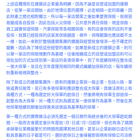
Product
上述這種情形在連鎖店企業最為明顯，因為不論是自營或加盟的連鎖
店，從第一家店開始，由於地理位置的選擇，必定相隔一定的距離，因
此財產之間也相對獨立，所以每一家店開業之後如果要買保險，就很容
易變成各自投保，因此包括火災保險、公共意外責任保險、現金保險、
員工誠實保證保險、汽車保險等各相關保險，有的店會保有的店則不會
投保，就算已經投保的店家其保險額度、條件、保障範圍也應該都不太
一樣，如此一來對於整個連鎖集團的擴展與經營就會增添一些不確定的
變數，因此為了降低這些經營的風險，如果是新成立的連鎖企業，則可
以第一家店的保險規劃作為基礎，往後陸續成立的自營或加盟店則可以
用批加的方式加保到第一家店的各張保單中，到了年度續保時在整合成
一張大保單，並且在次年度運用相同的模式繼續加保新的店，每年續保
則重新檢視與整合。
除了新成立的連鎖集團外，既有的連鎖企業與一般企業，包括火險、車
險或責任險等，若已有多張保單則應該整合成大保單，其做法原則上有
兩種方式，一種為選定好大保單的起保日，然後將現有保單全部退保一
起整合為大保單，另一種方式則為選定某一張保單作為基準，然後在其
他保單陸續到期後加保進來該張設為基準點的保單。
第一種方式的實際做法必須先選定一個日期作為統合後的大保單起屹期
間，一般而言會選定會計年度如1月1日或7月1日起保，但也有為了跳開
承辦單位業務最繁忙的時間而選擇其他日期，甚至以企業創辦日或任何
較具意義的日子都是可行，選好起保日之後接著即與現有保險公司洽商